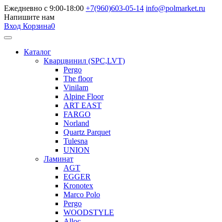
Ежедневно с 9:00-18:00
+7(960)603-05-14
info@polmarket.ru
Напишите нам
Вход
Корзина
0
Каталог
Кварцвинил (SPC,LVT)
Pergo
The floor
Vinilam
Alpine Floor
ART EAST
FARGO
Norland
Quartz Parquet
Tulesna
UNION
Ламинат
AGT
EGGER
Kronotex
Marco Polo
Pergo
WOODSTYLE
Alloc