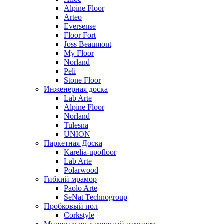
Alpine Floor
Arteo
Eversense
Floor Fort
Joss Beaumont
My Floor
Norland
Peli
Stone Floor
Инженерная доска
Lab Arte
Alpine Floor
Norland
Tulesna
UNION
Паркетная Доска
Karelia-upofloor
Lab Arte
Polarwood
Гибкий мрамор
Paolo Arte
SeNat Technogroup
Пробковый пол
Corkstyle