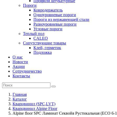
Профили штукатурные
Пороги
Ковродержатель
Одноуровневые пороги
Пороги из нержавеющей стали
Разноуровневые пороги
Угловые пороги
Теплый пол
CALEO
Сопутствующие товары
Клей, герметик
Подложка
О нас
Новости
Акции
Сотрудничество
Контакты
Главная
Каталог
Кварцвинил (SPC,LVT)
Кварцвинил Alpine Floor
Alpine floor SPC Ламинат Секвойя Рустикальная (ЕСО 6-