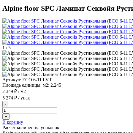
Alpine floor SPC Ламинат Секвойя Рус
1
/
5
Артикул:
ЕСО 6-11 LVT
Площадь единицы, м2:
2.245
2 349 ₽
/ м2
5 274 ₽
/ упак
-
+
В корзину
Расчет количества упаковок: