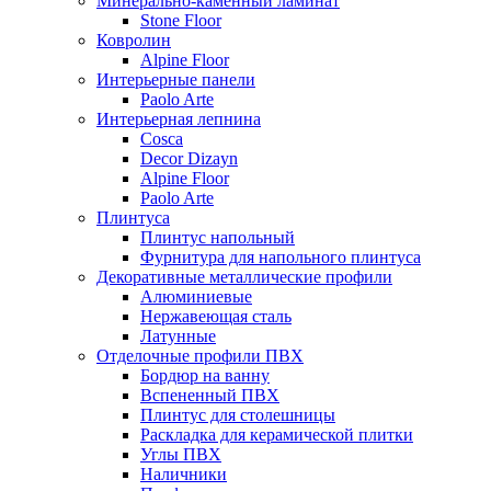
Минерально-каменный ламинат
Stone Floor
Ковролин
Alpine Floor
Интерьерные панели
Paolo Arte
Интерьерная лепнина
Cosca
Decor Dizayn
Alpine Floor
Paolo Arte
Плинтуса
Плинтус напольный
Фурнитура для напольного плинтуса
Декоративные металлические профили
Алюминиевые
Нержавеющая сталь
Латунные
Отделочные профили ПВХ
Бордюр на ванну
Вспененный ПВХ
Плинтус для столешницы
Раскладка для керамической плитки
Углы ПВХ
Наличники