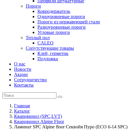
Профили штукатурные
Пороги
Ковродержатель
Одноуровневые пороги
Пороги из нержавеющей стали
Разноуровневые пороги
Угловые пороги
Теплый пол
CALEO
Сопутствующие товары
Клей, герметик
Подложка
О нас
Новости
Акции
Сотрудничество
Контакты
Главная
Каталог
Кварцвинил (SPC,LVT)
Кварцвинил Alpine Floor
Ламинат SPC Alpine floor Секвойя Пуро (ЕСО 6-14 SPC)