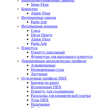
Минерально-каменный ламинат
Stone Floor
Ковролин
Alpine Floor
Интерьерные панели
Paolo Arte
Интерьерная лепнина
Cosca
Decor Dizayn
Alpine Floor
Paolo Arte
Плинтуса
Плинтус напольный
Фурнитура для напольного плинтуса
Декоративные металлические профили
Алюминиевые
Нержавеющая сталь
Латунные
Отделочные профили ПВХ
Бордюр на ванну
Вспененный ПВХ
Плинтус для столешницы
Раскладка для керамической плитки
Углы ПВХ
Наличники