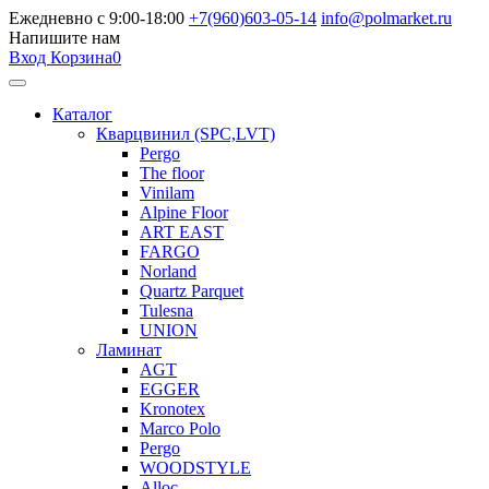
Ежедневно с 9:00-18:00
+7(960)603-05-14
info@polmarket.ru
Напишите нам
Вход
Корзина
0
Каталог
Кварцвинил (SPC,LVT)
Pergo
The floor
Vinilam
Alpine Floor
ART EAST
FARGO
Norland
Quartz Parquet
Tulesna
UNION
Ламинат
AGT
EGGER
Kronotex
Marco Polo
Pergo
WOODSTYLE
Alloc