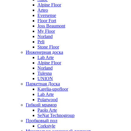
Alpine Floor
Arteo
Eversense
Floor Fort
Joss Beaumont
My Floor
Norland
Peli
Stone Floor
Инженерная доска
Lab Arte
Alpine Floor
Norland
Tulesna
UNION
Паркетная Доска
Karelia-upofloor
Lab Arte
Polarwood
Гибкий мрамор
Paolo Arte
SeNat Technogroup
Пробковый пол
Corkstyle