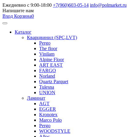
Ежедневно с 9:00-18:00
+7(960)603-05-14
info@polmarket.ru
Напишите нам
Вход
Корзина
0
Каталог
Кварцвинил (SPC,LVT)
Pergo
The floor
Vinilam
Alpine Floor
ART EAST
FARGO
Norland
Quartz Parquet
Tulesna
UNION
Ламинат
AGT
EGGER
Kronotex
Marco Polo
Pergo
WOODSTYLE
Alloc