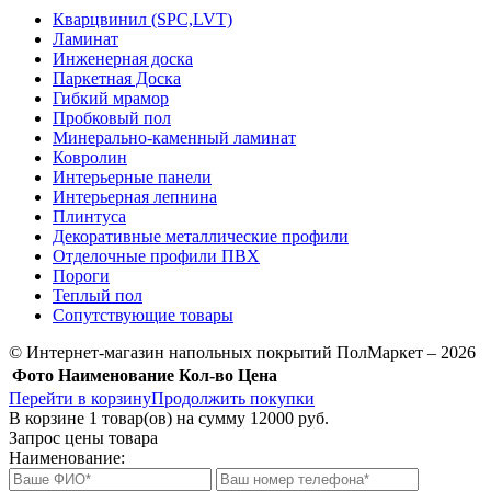
Кварцвинил (SPC,LVT)
Ламинат
Инженерная доска
Паркетная Доска
Гибкий мрамор
Пробковый пол
Минерально-каменный ламинат
Ковролин
Интерьерные панели
Интерьерная лепнина
Плинтуса
Декоративные металлические профили
Отделочные профили ПВХ
Пороги
Теплый пол
Сопутствующие товары
© Интернет-магазин напольных покрытий ПолМаркет – 2026
Фото
Наименование
Кол-во
Цена
Перейти в корзину
Продолжить покупки
В корзине
1
товар(ов) на сумму
12000 руб.
Запрос цены товара
Наименование: