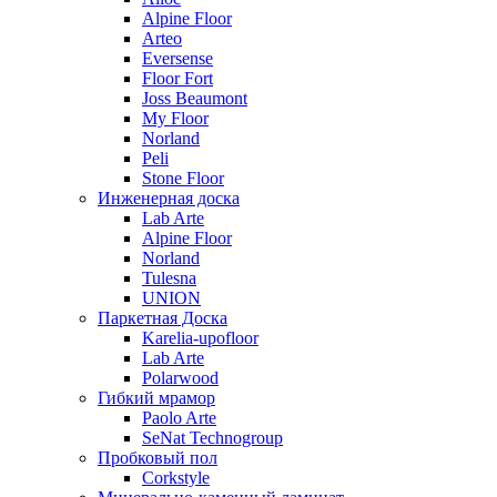
Alpine Floor
Arteo
Eversense
Floor Fort
Joss Beaumont
My Floor
Norland
Peli
Stone Floor
Инженерная доска
Lab Arte
Alpine Floor
Norland
Tulesna
UNION
Паркетная Доска
Karelia-upofloor
Lab Arte
Polarwood
Гибкий мрамор
Paolo Arte
SeNat Technogroup
Пробковый пол
Corkstyle