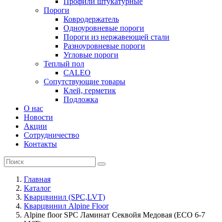
Профили штукатурные
Пороги
Ковродержатель
Одноуровневые пороги
Пороги из нержавеющей стали
Разноуровневые пороги
Угловые пороги
Теплый пол
CALEO
Сопутствующие товары
Клей, герметик
Подложка
О нас
Новости
Акции
Сотрудничество
Контакты
Главная
Каталог
Кварцвинил (SPC,LVT)
Кварцвинил Alpine Floor
Alpine floor SPC Ламинат Секвойя Медовая (ЕСО 6-7