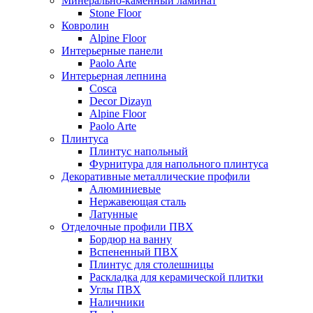
Минерально-каменный ламинат
Stone Floor
Ковролин
Alpine Floor
Интерьерные панели
Paolo Arte
Интерьерная лепнина
Cosca
Decor Dizayn
Alpine Floor
Paolo Arte
Плинтуса
Плинтус напольный
Фурнитура для напольного плинтуса
Декоративные металлические профили
Алюминиевые
Нержавеющая сталь
Латунные
Отделочные профили ПВХ
Бордюр на ванну
Вспененный ПВХ
Плинтус для столешницы
Раскладка для керамической плитки
Углы ПВХ
Наличники