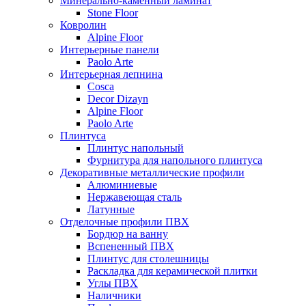
Минерально-каменный ламинат
Stone Floor
Ковролин
Alpine Floor
Интерьерные панели
Paolo Arte
Интерьерная лепнина
Cosca
Decor Dizayn
Alpine Floor
Paolo Arte
Плинтуса
Плинтус напольный
Фурнитура для напольного плинтуса
Декоративные металлические профили
Алюминиевые
Нержавеющая сталь
Латунные
Отделочные профили ПВХ
Бордюр на ванну
Вспененный ПВХ
Плинтус для столешницы
Раскладка для керамической плитки
Углы ПВХ
Наличники