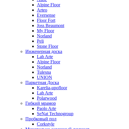
Alpine Floor
Arteo
Eversense
Floor Fort
Joss Beaumont
My Floor
Norland
Peli
Stone Floor
Инженерная доска
Lab Arte
Alpine Floor
Norland
Tulesna
UNION
Паркетная Доска
Karelia-upofloor
Lab Arte
Polarwood
Гибкий мрамор
Paolo Arte
SeNat Technogroup
Пробковый пол
Corkstyle