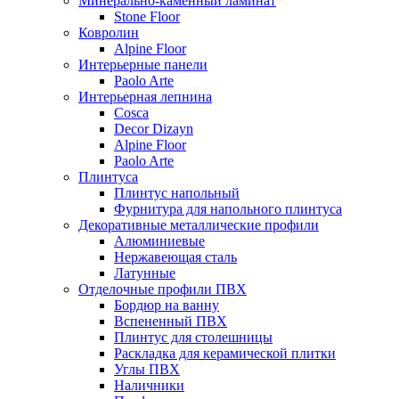
Минерально-каменный ламинат
Stone Floor
Ковролин
Alpine Floor
Интерьерные панели
Paolo Arte
Интерьерная лепнина
Cosca
Decor Dizayn
Alpine Floor
Paolo Arte
Плинтуса
Плинтус напольный
Фурнитура для напольного плинтуса
Декоративные металлические профили
Алюминиевые
Нержавеющая сталь
Латунные
Отделочные профили ПВХ
Бордюр на ванну
Вспененный ПВХ
Плинтус для столешницы
Раскладка для керамической плитки
Углы ПВХ
Наличники