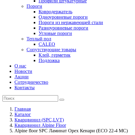
Профили штукатурные
Пороги
Ковродержатель
Одноуровневые пороги
Пороги из нержавеющей стали
Разноуровневые пороги
Угловые пороги
Теплый пол
CALEO
Сопутствующие товары
Клей, герметик
Подложка
О нас
Новости
Акции
Сотрудничество
Контакты
Главная
Каталог
Кварцвинил (SPC,LVT)
Кварцвинил Alpine Floor
Alpine floor SPC Ламинат Орех Кенари (ECO 22-4 MC)