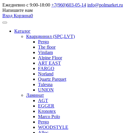
Ежедневно с 9:00-18:00
+7(960)603-05-14
info@polmarket.ru
Напишите нам
Вход
Корзина
0
Каталог
Кварцвинил (SPC,LVT)
Pergo
The floor
Vinilam
Alpine Floor
ART EAST
FARGO
Norland
Quartz Parquet
Tulesna
UNION
Ламинат
AGT
EGGER
Kronotex
Marco Polo
Pergo
WOODSTYLE
Alloc