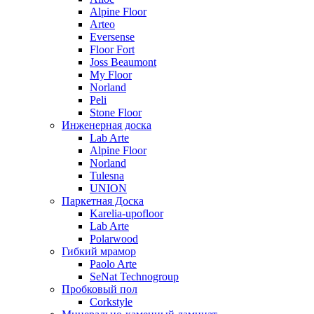
Alpine Floor
Arteo
Eversense
Floor Fort
Joss Beaumont
My Floor
Norland
Peli
Stone Floor
Инженерная доска
Lab Arte
Alpine Floor
Norland
Tulesna
UNION
Паркетная Доска
Karelia-upofloor
Lab Arte
Polarwood
Гибкий мрамор
Paolo Arte
SeNat Technogroup
Пробковый пол
Corkstyle