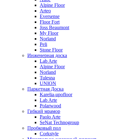
Alpine Floor
Arteo
Eversense
Floor Fort
Joss Beaumont
My Floor
Norland
Peli
Stone Floor
Инженерная доска
Lab Arte
Alpine Floor
Norland
Tulesna
UNION
Паркетная Доска
Karelia-upofloor
Lab Arte
Polarwood
Гибкий мрамор
Paolo Arte
SeNat Technogroup
Пробковый пол
Corkstyle