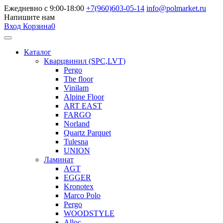
Ежедневно с 9:00-18:00
+7(960)603-05-14
info@polmarket.ru
Напишите нам
Вход
Корзина
0
Каталог
Кварцвинил (SPC,LVT)
Pergo
The floor
Vinilam
Alpine Floor
ART EAST
FARGO
Norland
Quartz Parquet
Tulesna
UNION
Ламинат
AGT
EGGER
Kronotex
Marco Polo
Pergo
WOODSTYLE
Alloc