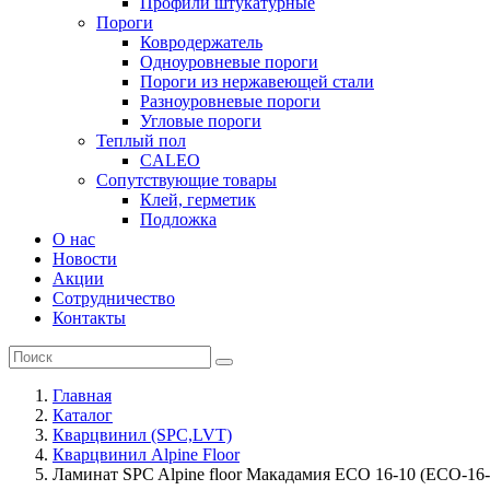
Профили штукатурные
Пороги
Ковродержатель
Одноуровневые пороги
Пороги из нержавеющей стали
Разноуровневые пороги
Угловые пороги
Теплый пол
CALEO
Сопутствующие товары
Клей, герметик
Подложка
О нас
Новости
Акции
Сотрудничество
Контакты
Главная
Каталог
Кварцвинил (SPC,LVT)
Кварцвинил Alpine Floor
Ламинат SPC Alpine floor Макадамия ECO 16-10 (ECO-16-