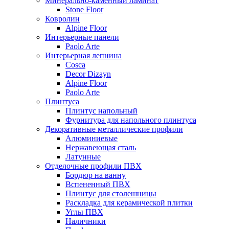
Минерально-каменный ламинат
Stone Floor
Ковролин
Alpine Floor
Интерьерные панели
Paolo Arte
Интерьерная лепнина
Cosca
Decor Dizayn
Alpine Floor
Paolo Arte
Плинтуса
Плинтус напольный
Фурнитура для напольного плинтуса
Декоративные металлические профили
Алюминиевые
Нержавеющая сталь
Латунные
Отделочные профили ПВХ
Бордюр на ванну
Вспененный ПВХ
Плинтус для столешницы
Раскладка для керамической плитки
Углы ПВХ
Наличники