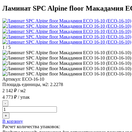
Ламинат SPC Alpine floor Макадамия E
1
/
5
Артикул:
ECO-16-10
Площадь единицы, м2:
2.2278
2 142 ₽
/ м2
4 773 ₽
/ упак
-
+
В корзину
Расчет количества упаковок: