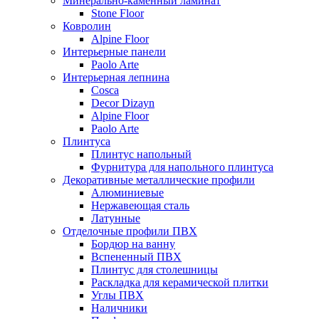
Минерально-каменный ламинат
Stone Floor
Ковролин
Alpine Floor
Интерьерные панели
Paolo Arte
Интерьерная лепнина
Cosca
Decor Dizayn
Alpine Floor
Paolo Arte
Плинтуса
Плинтус напольный
Фурнитура для напольного плинтуса
Декоративные металлические профили
Алюминиевые
Нержавеющая сталь
Латунные
Отделочные профили ПВХ
Бордюр на ванну
Вспененный ПВХ
Плинтус для столешницы
Раскладка для керамической плитки
Углы ПВХ
Наличники