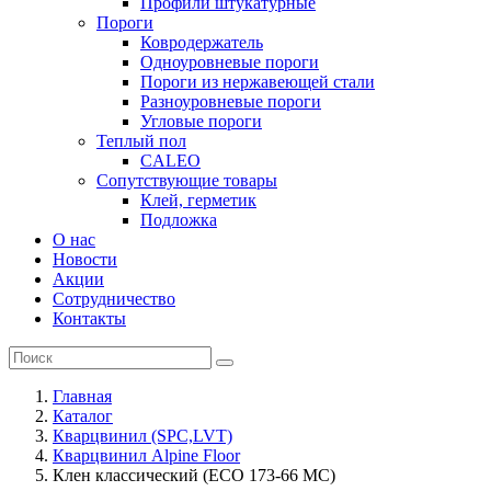
Профили штукатурные
Пороги
Ковродержатель
Одноуровневые пороги
Пороги из нержавеющей стали
Разноуровневые пороги
Угловые пороги
Теплый пол
CALEO
Сопутствующие товары
Клей, герметик
Подложка
О нас
Новости
Акции
Сотрудничество
Контакты
Главная
Каталог
Кварцвинил (SPC,LVT)
Кварцвинил Alpine Floor
Клен классический (ECO 173-66 MC)