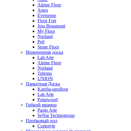
Alpine Floor
Arteo
Eversense
Floor Fort
Joss Beaumont
My Floor
Norland
Peli
Stone Floor
Инженерная доска
Lab Arte
Alpine Floor
Norland
Tulesna
UNION
Паркетная Доска
Karelia-upofloor
Lab Arte
Polarwood
Гибкий мрамор
Paolo Arte
SeNat Technogroup
Пробковый пол
Corkstyle