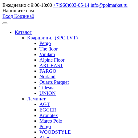
Ежедневно с 9:00-18:00
+7(960)603-05-14
info@polmarket.ru
Напишите нам
Вход
Корзина
0
Каталог
Кварцвинил (SPC,LVT)
Pergo
The floor
Vinilam
Alpine Floor
ART EAST
FARGO
Norland
Quartz Parquet
Tulesna
UNION
Ламинат
AGT
EGGER
Kronotex
Marco Polo
Pergo
WOODSTYLE
Alloc