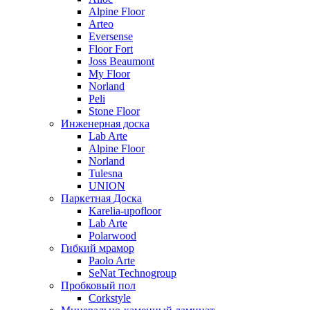
Alpine Floor
Arteo
Eversense
Floor Fort
Joss Beaumont
My Floor
Norland
Peli
Stone Floor
Инженерная доска
Lab Arte
Alpine Floor
Norland
Tulesna
UNION
Паркетная Доска
Karelia-upofloor
Lab Arte
Polarwood
Гибкий мрамор
Paolo Arte
SeNat Technogroup
Пробковый пол
Corkstyle