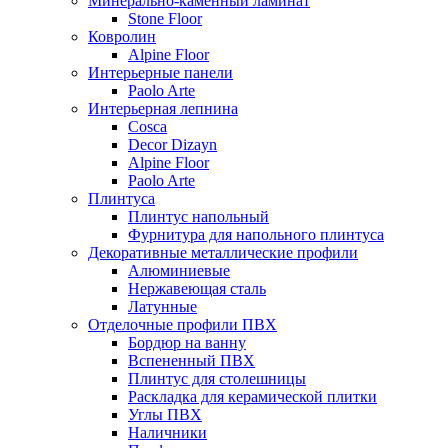
Минерально-каменный ламинат
Stone Floor
Ковролин
Alpine Floor
Интерьерные панели
Paolo Arte
Интерьерная лепнина
Cosca
Decor Dizayn
Alpine Floor
Paolo Arte
Плинтуса
Плинтус напольный
Фурнитура для напольного плинтуса
Декоративные металлические профили
Алюминиевые
Нержавеющая сталь
Латунные
Отделочные профили ПВХ
Бордюр на ванну
Вспененный ПВХ
Плинтус для столешницы
Раскладка для керамической плитки
Углы ПВХ
Наличники