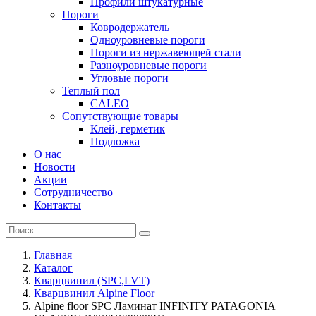
Профили штукатурные
Пороги
Ковродержатель
Одноуровневые пороги
Пороги из нержавеющей стали
Разноуровневые пороги
Угловые пороги
Теплый пол
CALEO
Сопутствующие товары
Клей, герметик
Подложка
О нас
Новости
Акции
Сотрудничество
Контакты
Главная
Каталог
Кварцвинил (SPC,LVT)
Кварцвинил Alpine Floor
Alpine floor SPC Ламинат INFINITY PATAGONIA