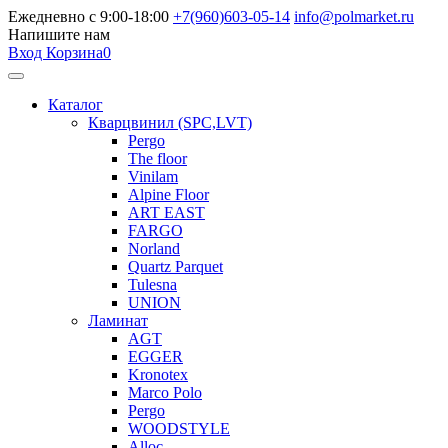
Ежедневно с 9:00-18:00
+7(960)603-05-14
info@polmarket.ru
Напишите нам
Вход
Корзина
0
Каталог
Кварцвинил (SPC,LVT)
Pergo
The floor
Vinilam
Alpine Floor
ART EAST
FARGO
Norland
Quartz Parquet
Tulesna
UNION
Ламинат
AGT
EGGER
Kronotex
Marco Polo
Pergo
WOODSTYLE
Alloc