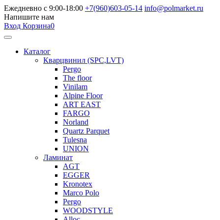
Ежедневно с 9:00-18:00
+7(960)603-05-14
info@polmarket.ru
Напишите нам
Вход
Корзина
0
Каталог
Кварцвинил (SPC,LVT)
Pergo
The floor
Vinilam
Alpine Floor
ART EAST
FARGO
Norland
Quartz Parquet
Tulesna
UNION
Ламинат
AGT
EGGER
Kronotex
Marco Polo
Pergo
WOODSTYLE
Alloc