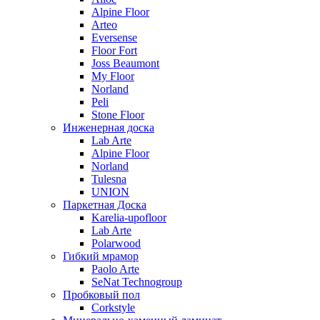
Alpine Floor
Arteo
Eversense
Floor Fort
Joss Beaumont
My Floor
Norland
Peli
Stone Floor
Инженерная доска
Lab Arte
Alpine Floor
Norland
Tulesna
UNION
Паркетная Доска
Karelia-upofloor
Lab Arte
Polarwood
Гибкий мрамор
Paolo Arte
SeNat Technogroup
Пробковый пол
Corkstyle