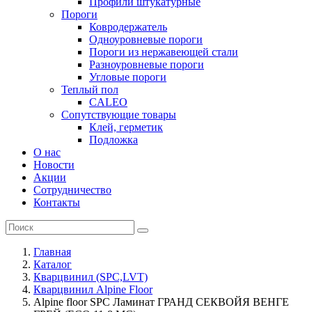
Профили штукатурные
Пороги
Ковродержатель
Одноуровневые пороги
Пороги из нержавеющей стали
Разноуровневые пороги
Угловые пороги
Теплый пол
CALEO
Сопутствующие товары
Клей, герметик
Подложка
О нас
Новости
Акции
Сотрудничество
Контакты
Главная
Каталог
Кварцвинил (SPC,LVT)
Кварцвинил Alpine Floor
Alpine floor SPC Ламинат ГРАНД СЕКВОЙЯ ВЕНГЕ