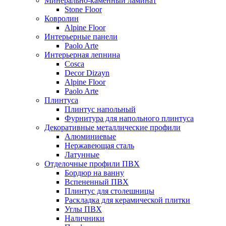
Минерально-каменный ламинат
Stone Floor
Ковролин
Alpine Floor
Интерьерные панели
Paolo Arte
Интерьерная лепнина
Cosca
Decor Dizayn
Alpine Floor
Paolo Arte
Плинтуса
Плинтус напольный
Фурнитура для напольного плинтуса
Декоративные металлические профили
Алюминиевые
Нержавеющая сталь
Латунные
Отделочные профили ПВХ
Бордюр на ванну
Вспененный ПВХ
Плинтус для столешницы
Раскладка для керамической плитки
Углы ПВХ
Наличники