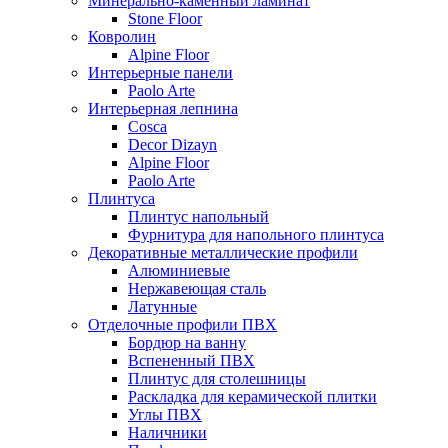
Минерально-каменный ламинат
Stone Floor
Ковролин
Alpine Floor
Интерьерные панели
Paolo Arte
Интерьерная лепнина
Cosca
Decor Dizayn
Alpine Floor
Paolo Arte
Плинтуса
Плинтус напольный
Фурнитура для напольного плинтуса
Декоративные металлические профили
Алюминиевые
Нержавеющая сталь
Латунные
Отделочные профили ПВХ
Бордюр на ванну
Вспененный ПВХ
Плинтус для столешницы
Раскладка для керамической плитки
Углы ПВХ
Наличники