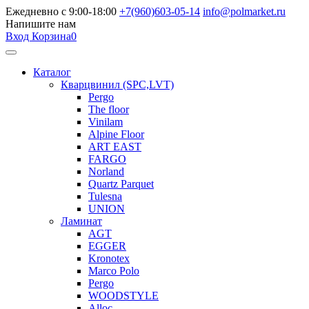
Ежедневно с 9:00-18:00
+7(960)603-05-14
info@polmarket.ru
Напишите нам
Вход
Корзина
0
Каталог
Кварцвинил (SPC,LVT)
Pergo
The floor
Vinilam
Alpine Floor
ART EAST
FARGO
Norland
Quartz Parquet
Tulesna
UNION
Ламинат
AGT
EGGER
Kronotex
Marco Polo
Pergo
WOODSTYLE
Alloc