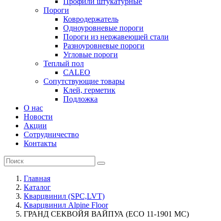
Профили штукатурные
Пороги
Ковродержатель
Одноуровневые пороги
Пороги из нержавеющей стали
Разноуровневые пороги
Угловые пороги
Теплый пол
CALEO
Сопутствующие товары
Клей, герметик
Подложка
О нас
Новости
Акции
Сотрудничество
Контакты
Главная
Каталог
Кварцвинил (SPC,LVT)
Кварцвинил Alpine Floor
ГРАНД СЕКВОЙЯ ВАЙПУА (ЕСО 11-1901 MC)