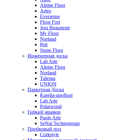
Alpine Floor
Arteo
Eversense
Floor Fort
Joss Beaumont
My Floor
Norland
Peli
Stone Floor
Инженерная доска
Lab Arte
Alpine Floor
Norland
Tulesna
UNION
Паркетная Доска
Karelia-upofloor
Lab Arte
Polarwood
Гибкий мрамор
Paolo Arte
SeNat Technogroup
Пробковый пол
Corkstyle