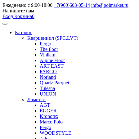
Ежедневно с 9:00-18:00
+7(960)603-05-14
info@polmarket.ru
Напишите нам
Вход
Корзина
0
Каталог
Кварцвинил (SPC,LVT)
Pergo
The floor
Vinilam
Alpine Floor
ART EAST
FARGO
Norland
Quartz Parquet
Tulesna
UNION
Ламинат
AGT
EGGER
Kronotex
Marco Polo
Pergo
WOODSTYLE
Alloc