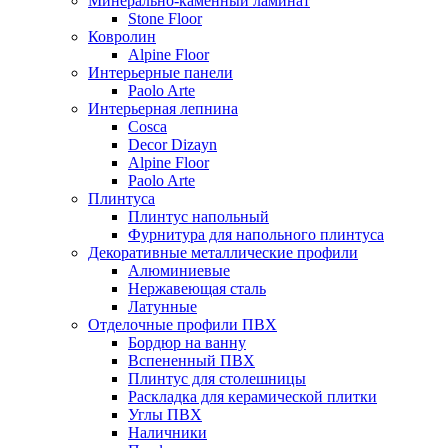
Минерально-каменный ламинат
Stone Floor
Ковролин
Alpine Floor
Интерьерные панели
Paolo Arte
Интерьерная лепнина
Cosca
Decor Dizayn
Alpine Floor
Paolo Arte
Плинтуса
Плинтус напольный
Фурнитура для напольного плинтуса
Декоративные металлические профили
Алюминиевые
Нержавеющая сталь
Латунные
Отделочные профили ПВХ
Бордюр на ванну
Вспененный ПВХ
Плинтус для столешницы
Раскладка для керамической плитки
Углы ПВХ
Наличники