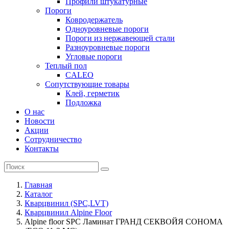
Профили штукатурные
Пороги
Ковродержатель
Одноуровневые пороги
Пороги из нержавеющей стали
Разноуровневые пороги
Угловые пороги
Теплый пол
CALEO
Сопутствующие товары
Клей, герметик
Подложка
О нас
Новости
Акции
Сотрудничество
Контакты
Главная
Каталог
Кварцвинил (SPC,LVT)
Кварцвинил Alpine Floor
Alpine floor SPC Ламинат ГРАНД СЕКВОЙЯ СОНОМА