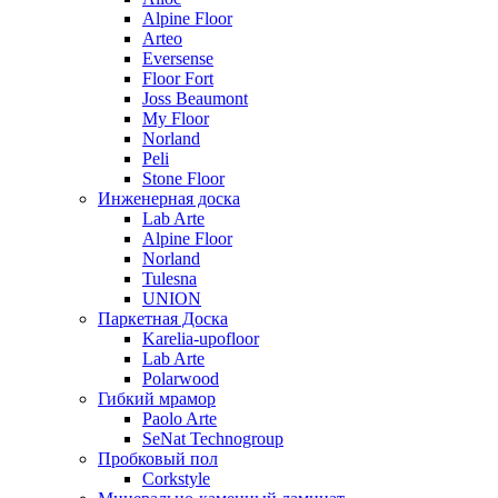
Alpine Floor
Arteo
Eversense
Floor Fort
Joss Beaumont
My Floor
Norland
Peli
Stone Floor
Инженерная доска
Lab Arte
Alpine Floor
Norland
Tulesna
UNION
Паркетная Доска
Karelia-upofloor
Lab Arte
Polarwood
Гибкий мрамор
Paolo Arte
SeNat Technogroup
Пробковый пол
Corkstyle