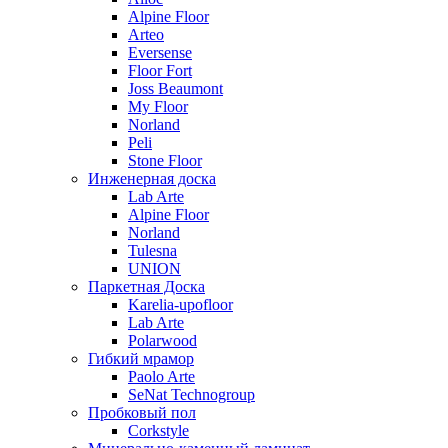
Alpine Floor
Arteo
Eversense
Floor Fort
Joss Beaumont
My Floor
Norland
Peli
Stone Floor
Инженерная доска
Lab Arte
Alpine Floor
Norland
Tulesna
UNION
Паркетная Доска
Karelia-upofloor
Lab Arte
Polarwood
Гибкий мрамор
Paolo Arte
SeNat Technogroup
Пробковый пол
Corkstyle