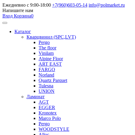
Ежедневно с 9:00-18:00
+7(960)603-05-14
info@polmarket.ru
Напишите нам
Вход
Корзина
0
Каталог
Кварцвинил (SPC,LVT)
Pergo
The floor
Vinilam
Alpine Floor
ART EAST
FARGO
Norland
Quartz Parquet
Tulesna
UNION
Ламинат
AGT
EGGER
Kronotex
Marco Polo
Pergo
WOODSTYLE
Alloc