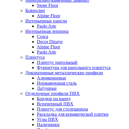
Минерально-каменный ламинат
Stone Floor
Ковролин
Alpine Floor
Интерьерные панели
Paolo Arte
Интерьерная лепнина
Cosca
Decor Dizayn
Alpine Floor
Paolo Arte
Плинтуса
Плинтус напольный
Фурнитура для напольного плинтуса
Декоративные металлические профили
Алюминиевые
Нержавеющая сталь
Латунные
Отделочные профили ПВХ
Бордюр на ванну
Вспененный ПВХ
Плинтус для столешницы
Раскладка для керамической плитки
Углы ПВХ
Наличники