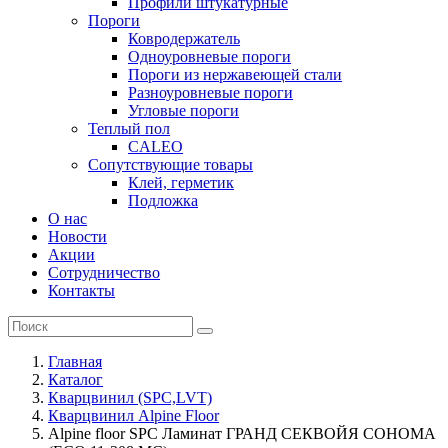
Профили штукатурные
Пороги
Ковродержатель
Одноуровневые пороги
Пороги из нержавеющей стали
Разноуровневые пороги
Угловые пороги
Теплый пол
CALEO
Сопутствующие товары
Клей, герметик
Подложка
О нас
Новости
Акции
Сотрудничество
Контакты
Главная
Каталог
Кварцвинил (SPC,LVT)
Кварцвинил Alpine Floor
Alpine floor SPC Ламинат ГРАНД СЕКВОЙЯ СОНОМА