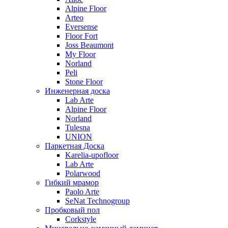
Alpine Floor
Arteo
Eversense
Floor Fort
Joss Beaumont
My Floor
Norland
Peli
Stone Floor
Инженерная доска
Lab Arte
Alpine Floor
Norland
Tulesna
UNION
Паркетная Доска
Karelia-upofloor
Lab Arte
Polarwood
Гибкий мрамор
Paolo Arte
SeNat Technogroup
Пробковый пол
Corkstyle