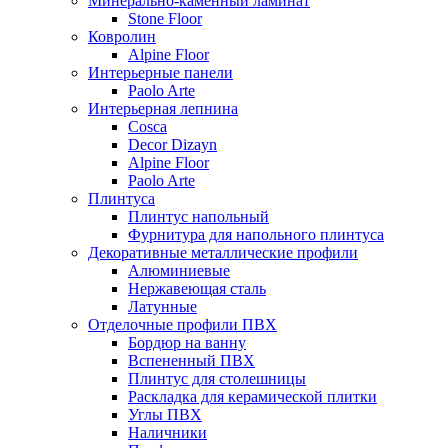
Минерально-каменный ламинат
Stone Floor
Ковролин
Alpine Floor
Интерьерные панели
Paolo Arte
Интерьерная лепнина
Cosca
Decor Dizayn
Alpine Floor
Paolo Arte
Плинтуса
Плинтус напольный
Фурнитура для напольного плинтуса
Декоративные металлические профили
Алюминиевые
Нержавеющая сталь
Латунные
Отделочные профили ПВХ
Бордюр на ванну
Вспененный ПВХ
Плинтус для столешницы
Раскладка для керамической плитки
Углы ПВХ
Наличники