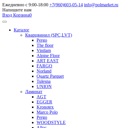
Ежедневно с 9:00-18:00
+7(960)603-05-14
info@polmarket.ru
Напишите нам
Вход
Корзина
0
Каталог
Кварцвинил (SPC,LVT)
Pergo
The floor
Vinilam
Alpine Floor
ART EAST
FARGO
Norland
Quartz Parquet
Tulesna
UNION
Ламинат
AGT
EGGER
Kronotex
Marco Polo
Pergo
WOODSTYLE
Alloc