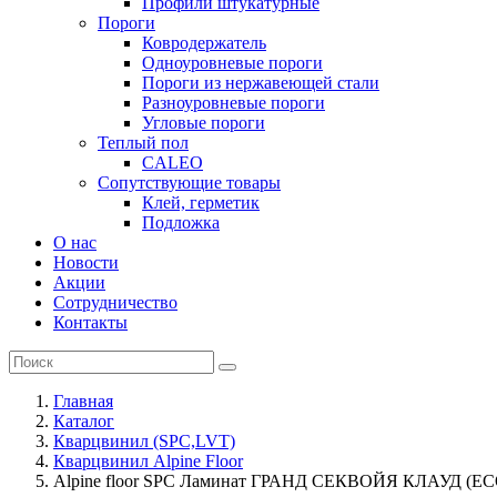
Профили штукатурные
Пороги
Ковродержатель
Одноуровневые пороги
Пороги из нержавеющей стали
Разноуровневые пороги
Угловые пороги
Теплый пол
CALEO
Сопутствующие товары
Клей, герметик
Подложка
О нас
Новости
Акции
Сотрудничество
Контакты
Главная
Каталог
Кварцвинил (SPC,LVT)
Кварцвинил Alpine Floor
Alpine floor SPC Ламинат ГРАНД СЕКВОЙЯ КЛАУД (EC