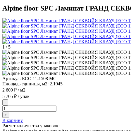
Alpine floor SPC Ламинат ГРАНД СЕК
1
/
5
Артикул:
ECO 11-1508 MC
Площадь единицы, м2:
2.1945
2 600 ₽
/ м2
5 705 ₽
/ упак
-
+
В корзину
Расчет количества упаковок: