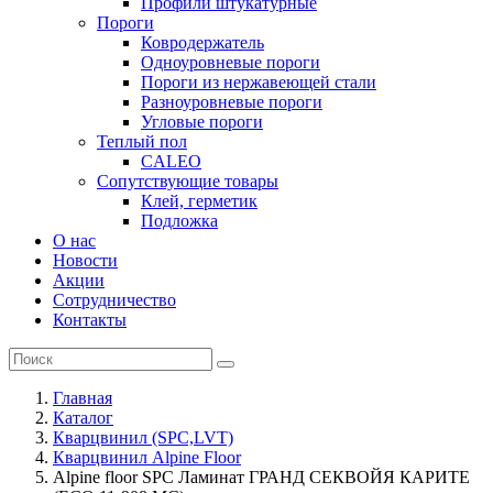
Профили штукатурные
Пороги
Ковродержатель
Одноуровневые пороги
Пороги из нержавеющей стали
Разноуровневые пороги
Угловые пороги
Теплый пол
CALEO
Сопутствующие товары
Клей, герметик
Подложка
О нас
Новости
Акции
Сотрудничество
Контакты
Главная
Каталог
Кварцвинил (SPC,LVT)
Кварцвинил Alpine Floor
Alpine floor SPC Ламинат ГРАНД СЕКВОЙЯ КАРИТЕ