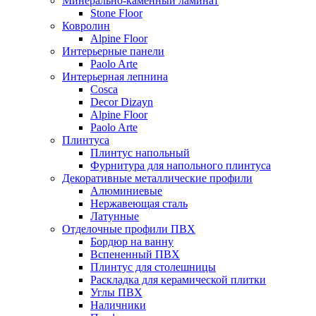
Минерально-каменный ламинат
Stone Floor
Ковролин
Alpine Floor
Интерьерные панели
Paolo Arte
Интерьерная лепнина
Cosca
Decor Dizayn
Alpine Floor
Paolo Arte
Плинтуса
Плинтус напольный
Фурнитура для напольного плинтуса
Декоративные металлические профили
Алюминиевые
Нержавеющая сталь
Латунные
Отделочные профили ПВХ
Бордюр на ванну
Вспененный ПВХ
Плинтус для столешницы
Раскладка для керамической плитки
Углы ПВХ
Наличники