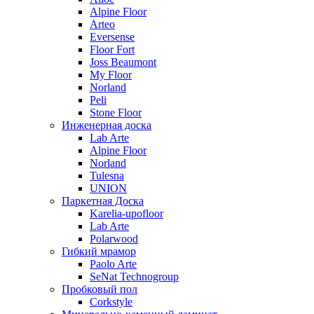
Alpine Floor
Arteo
Eversense
Floor Fort
Joss Beaumont
My Floor
Norland
Peli
Stone Floor
Инженерная доска
Lab Arte
Alpine Floor
Norland
Tulesna
UNION
Паркетная Доска
Karelia-upofloor
Lab Arte
Polarwood
Гибкий мрамор
Paolo Arte
SeNat Technogroup
Пробковый пол
Corkstyle