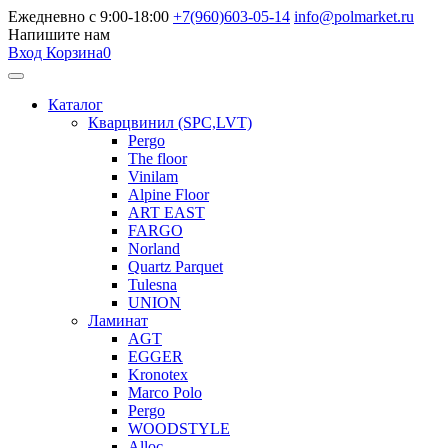
Ежедневно с 9:00-18:00
+7(960)603-05-14
info@polmarket.ru
Напишите нам
Вход
Корзина
0
Каталог
Кварцвинил (SPC,LVT)
Pergo
The floor
Vinilam
Alpine Floor
ART EAST
FARGO
Norland
Quartz Parquet
Tulesna
UNION
Ламинат
AGT
EGGER
Kronotex
Marco Polo
Pergo
WOODSTYLE
Alloc