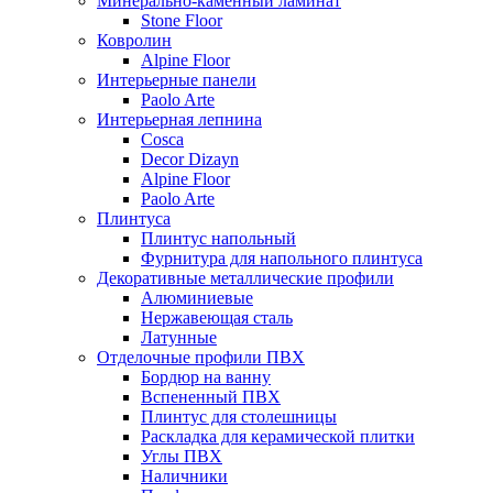
Минерально-каменный ламинат
Stone Floor
Ковролин
Alpine Floor
Интерьерные панели
Paolo Arte
Интерьерная лепнина
Cosca
Decor Dizayn
Alpine Floor
Paolo Arte
Плинтуса
Плинтус напольный
Фурнитура для напольного плинтуса
Декоративные металлические профили
Алюминиевые
Нержавеющая сталь
Латунные
Отделочные профили ПВХ
Бордюр на ванну
Вспененный ПВХ
Плинтус для столешницы
Раскладка для керамической плитки
Углы ПВХ
Наличники