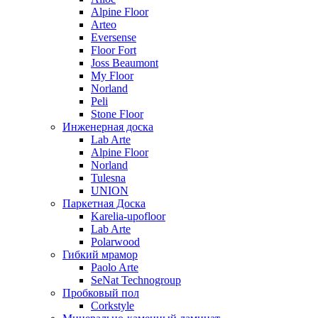
Alpine Floor
Arteo
Eversense
Floor Fort
Joss Beaumont
My Floor
Norland
Peli
Stone Floor
Инженерная доска
Lab Arte
Alpine Floor
Norland
Tulesna
UNION
Паркетная Доска
Karelia-upofloor
Lab Arte
Polarwood
Гибкий мрамор
Paolo Arte
SeNat Technogroup
Пробковый пол
Corkstyle