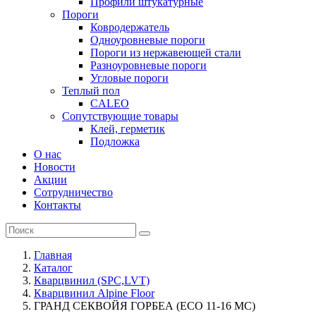
Профили штукатурные
Пороги
Ковродержатель
Одноуровневые пороги
Пороги из нержавеющей стали
Разноуровневые пороги
Угловые пороги
Теплый пол
CALEO
Сопутствующие товары
Клей, герметик
Подложка
О нас
Новости
Акции
Сотрудничество
Контакты
Главная
Каталог
Кварцвинил (SPC,LVT)
Кварцвинил Alpine Floor
ГРАНД СЕКВОЙЯ ГОРБЕА (ECO 11-16 MC)