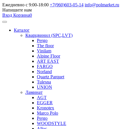
Ежедневно с 9:00-18:00
+7(960)603-05-14
info@polmarket.ru
Напишите нам
Вход
Корзина
0
Каталог
Кварцвинил (SPC,LVT)
Pergo
The floor
Vinilam
Alpine Floor
ART EAST
FARGO
Norland
Quartz Parquet
Tulesna
UNION
Ламинат
AGT
EGGER
Kronotex
Marco Polo
Pergo
WOODSTYLE
Alloc