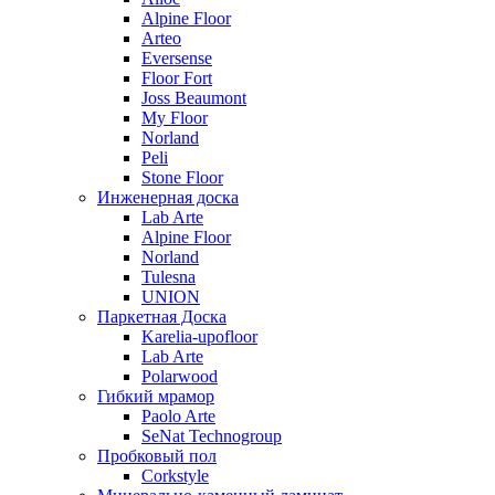
Alpine Floor
Arteo
Eversense
Floor Fort
Joss Beaumont
My Floor
Norland
Peli
Stone Floor
Инженерная доска
Lab Arte
Alpine Floor
Norland
Tulesna
UNION
Паркетная Доска
Karelia-upofloor
Lab Arte
Polarwood
Гибкий мрамор
Paolo Arte
SeNat Technogroup
Пробковый пол
Corkstyle