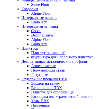
Минерально-каменный ламинат
Stone Floor
Ковролин
Alpine Floor
Интерьерные панели
Paolo Arte
Интерьерная лепнина
Cosca
Decor Dizayn
Alpine Floor
Paolo Arte
Плинтуса
Плинтус напольный
Фурнитура для напольного плинтуса
Декоративные металлические профили
Алюминиевые
Нержавеющая сталь
Латунные
Отделочные профили ПВХ
Бордюр на ванну
Вспененный ПВХ
Плинтус для столешницы
Раскладка для керамической плитки
Углы ПВХ
Наличники