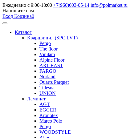
Ежедневно с 9:00-18:00
+7(960)603-05-14
info@polmarket.ru
Напишите нам
Вход
Корзина
0
Каталог
Кварцвинил (SPC,LVT)
Pergo
The floor
Vinilam
Alpine Floor
ART EAST
FARGO
Norland
Quartz Parquet
Tulesna
UNION
Ламинат
AGT
EGGER
Kronotex
Marco Polo
Pergo
WOODSTYLE
Alloc