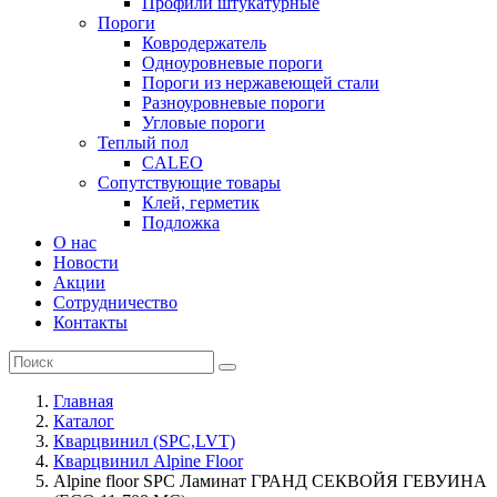
Профили штукатурные
Пороги
Ковродержатель
Одноуровневые пороги
Пороги из нержавеющей стали
Разноуровневые пороги
Угловые пороги
Теплый пол
CALEO
Сопутствующие товары
Клей, герметик
Подложка
О нас
Новости
Акции
Сотрудничество
Контакты
Главная
Каталог
Кварцвинил (SPC,LVT)
Кварцвинил Alpine Floor
Alpine floor SPC Ламинат ГРАНД СЕКВОЙЯ ГЕВУИНА