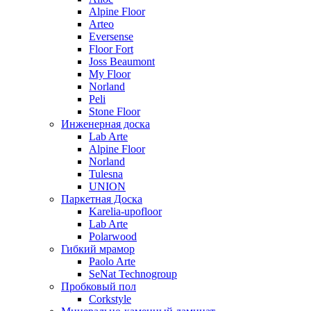
Alpine Floor
Arteo
Eversense
Floor Fort
Joss Beaumont
My Floor
Norland
Peli
Stone Floor
Инженерная доска
Lab Arte
Alpine Floor
Norland
Tulesna
UNION
Паркетная Доска
Karelia-upofloor
Lab Arte
Polarwood
Гибкий мрамор
Paolo Arte
SeNat Technogroup
Пробковый пол
Corkstyle