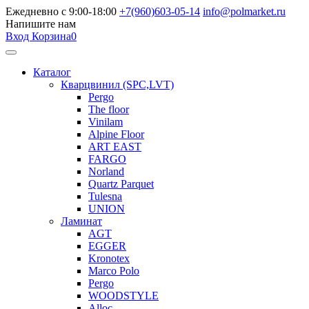
Ежедневно с 9:00-18:00
+7(960)603-05-14
info@polmarket.ru
Напишите нам
Вход
Корзина
0
Каталог
Кварцвинил (SPC,LVT)
Pergo
The floor
Vinilam
Alpine Floor
ART EAST
FARGO
Norland
Quartz Parquet
Tulesna
UNION
Ламинат
AGT
EGGER
Kronotex
Marco Polo
Pergo
WOODSTYLE
Alloc