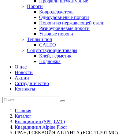
Профили штукатурные
Пороги
Ковродержатель
Одноуровневые пороги
Пороги из нержавеющей стали
Разноуровневые пороги
Угловые пороги
Теплый пол
CALEO
Сопутствующие товары
Клей, герметик
Подложка
О нас
Новости
Акции
Сотрудничество
Контакты
Главная
Каталог
Кварцвинил (SPC,LVT)
Кварцвинил Alpine Floor
ГРАНД СЕКВОЙЯ АТЛАНТА (ЕСО 11-201 MC)