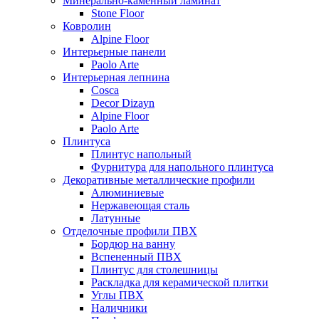
Минерально-каменный ламинат
Stone Floor
Ковролин
Alpine Floor
Интерьерные панели
Paolo Arte
Интерьерная лепнина
Cosca
Decor Dizayn
Alpine Floor
Paolo Arte
Плинтуса
Плинтус напольный
Фурнитура для напольного плинтуса
Декоративные металлические профили
Алюминиевые
Нержавеющая сталь
Латунные
Отделочные профили ПВХ
Бордюр на ванну
Вспененный ПВХ
Плинтус для столешницы
Раскладка для керамической плитки
Углы ПВХ
Наличники