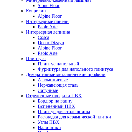
Минерально-каменный ламинат
Stone Floor
Ковролин
Alpine Floor
Интерьерные панели
Paolo Arte
Интерьерная лепнина
Cosca
Decor Dizayn
Alpine Floor
Paolo Arte
Плинтуса
Плинтус напольный
Фурнитура для напольного плинтуса
Декоративные металлические профили
Алюминиевые
Нержавеющая сталь
Латунные
Отделочные профили ПВХ
Бордюр на ванну
Вспененный ПВХ
Плинтус для столешницы
Раскладка для керамической плитки
Углы ПВХ
Наличники