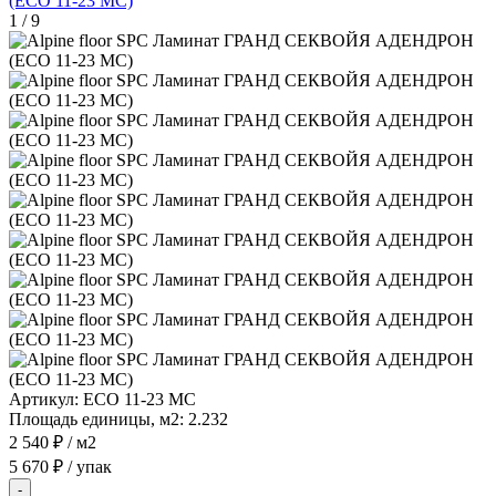
1
/
9
Артикул:
ECO 11-23 MC
Площадь единицы, м2:
2.232
2 540 ₽
/ м2
5 670 ₽
/ упак
-