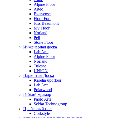
Alpine Floor
Arteo
Eversense
Floor Fort
Joss Beaumont
My Floor
Norland
Peli
Stone Floor
Инженерная доска
Lab Arte
Alpine Floor
Norland
Tulesna
UNION
Паркетная Доска
Karelia-upofloor
Lab Arte
Polarwood
Гибкий мрамор
Paolo Arte
SeNat Technogroup
Пробковый пол
Corkstyle