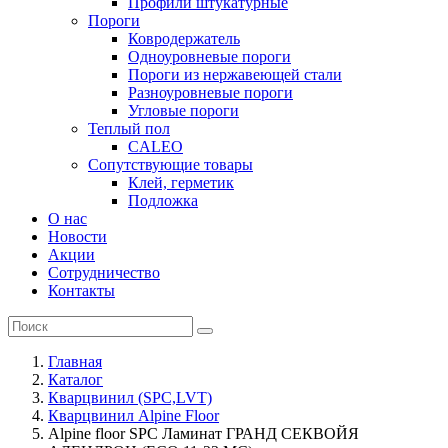
Профили штукатурные
Пороги
Ковродержатель
Одноуровневые пороги
Пороги из нержавеющей стали
Разноуровневые пороги
Угловые пороги
Теплый пол
CALEO
Сопутствующие товары
Клей, герметик
Подложка
О нас
Новости
Акции
Сотрудничество
Контакты
Главная
Каталог
Кварцвинил (SPC,LVT)
Кварцвинил Alpine Floor
Alpine floor SPC Ламинат ГРАНД СЕКВОЙЯ