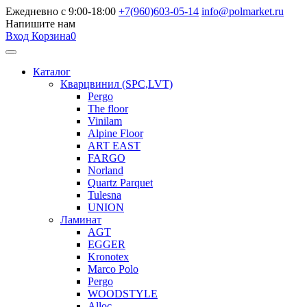
Ежедневно с 9:00-18:00
+7(960)603-05-14
info@polmarket.ru
Напишите нам
Вход
Корзина
0
Каталог
Кварцвинил (SPC,LVT)
Pergo
The floor
Vinilam
Alpine Floor
ART EAST
FARGO
Norland
Quartz Parquet
Tulesna
UNION
Ламинат
AGT
EGGER
Kronotex
Marco Polo
Pergo
WOODSTYLE
Alloc