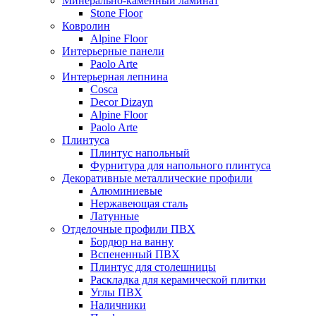
Минерально-каменный ламинат
Stone Floor
Ковролин
Alpine Floor
Интерьерные панели
Paolo Arte
Интерьерная лепнина
Cosca
Decor Dizayn
Alpine Floor
Paolo Arte
Плинтуса
Плинтус напольный
Фурнитура для напольного плинтуса
Декоративные металлические профили
Алюминиевые
Нержавеющая сталь
Латунные
Отделочные профили ПВХ
Бордюр на ванну
Вспененный ПВХ
Плинтус для столешницы
Раскладка для керамической плитки
Углы ПВХ
Наличники