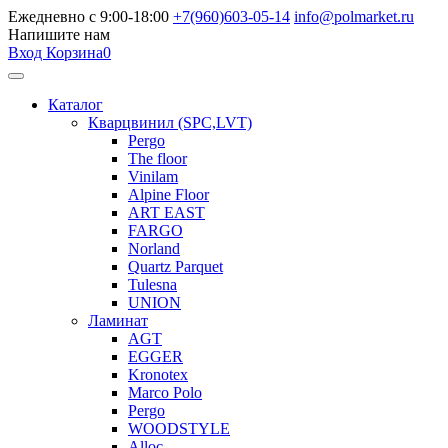
Ежедневно с 9:00-18:00
+7(960)603-05-14
info@polmarket.ru
Напишите нам
Вход
Корзина
0
Каталог
Кварцвинил (SPC,LVT)
Pergo
The floor
Vinilam
Alpine Floor
ART EAST
FARGO
Norland
Quartz Parquet
Tulesna
UNION
Ламинат
AGT
EGGER
Kronotex
Marco Polo
Pergo
WOODSTYLE
Alloc