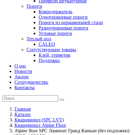
Профили штукатурные
Пороги
Ковродержатель
Одноуровневые пороги
Пороги из нержавеющей стали
Разноуровневые пороги
Угловые пороги
Теплый пол
CALEO
Сопутствующие товары
Клей, герметик
Подложка
О нас
Новости
Акции
Сотрудничество
Контакты
Главная
Каталог
Кварцвинил (SPC,LVT)
Кварцвинил Alpine Floor
Alpine floor SPC Ламинат Гранд Каньон (без подложки)