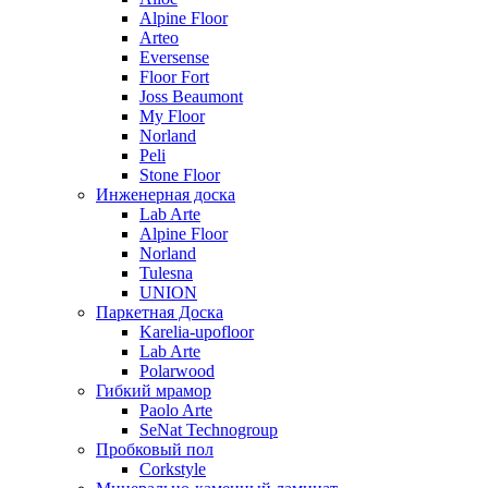
Alpine Floor
Arteo
Eversense
Floor Fort
Joss Beaumont
My Floor
Norland
Peli
Stone Floor
Инженерная доска
Lab Arte
Alpine Floor
Norland
Tulesna
UNION
Паркетная Доска
Karelia-upofloor
Lab Arte
Polarwood
Гибкий мрамор
Paolo Arte
SeNat Technogroup
Пробковый пол
Corkstyle