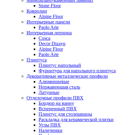
Минерально-каменный ламинат
Stone Floor
Ковролин
Alpine Floor
Интерьерные панели
Paolo Arte
Интерьерная лепнина
Cosca
Decor Dizayn
Alpine Floor
Paolo Arte
Плинтуса
Плинтус напольный
Фурнитура для напольного плинтуса
Декоративные металлические профили
Алюминиевые
Нержавеющая сталь
Латунные
Отделочные профили ПВХ
Бордюр на ванну
Вспененный ПВХ
Плинтус для столешницы
Раскладка для керамической плитки
Углы ПВХ
Наличники