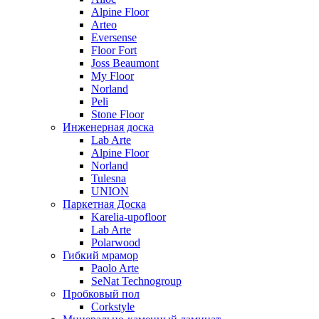
Alpine Floor
Arteo
Eversense
Floor Fort
Joss Beaumont
My Floor
Norland
Peli
Stone Floor
Инженерная доска
Lab Arte
Alpine Floor
Norland
Tulesna
UNION
Паркетная Доска
Karelia-upofloor
Lab Arte
Polarwood
Гибкий мрамор
Paolo Arte
SeNat Technogroup
Пробковый пол
Corkstyle