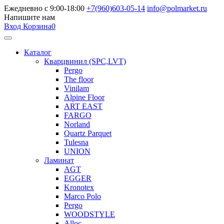
Ежедневно с 9:00-18:00
+7(960)603-05-14
info@polmarket.ru
Напишите нам
Вход
Корзина
0
Каталог
Кварцвинил (SPC,LVT)
Pergo
The floor
Vinilam
Alpine Floor
ART EAST
FARGO
Norland
Quartz Parquet
Tulesna
UNION
Ламинат
AGT
EGGER
Kronotex
Marco Polo
Pergo
WOODSTYLE
Alloc