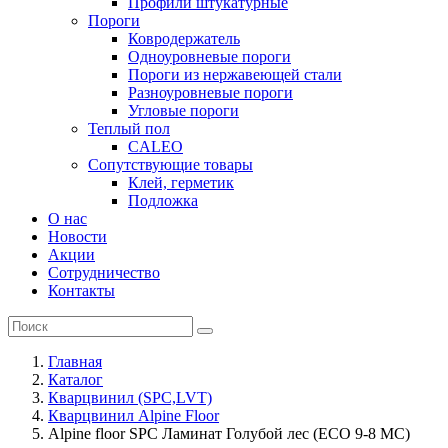
Профили штукатурные
Пороги
Ковродержатель
Одноуровневые пороги
Пороги из нержавеющей стали
Разноуровневые пороги
Угловые пороги
Теплый пол
CALEO
Сопутствующие товары
Клей, герметик
Подложка
О нас
Новости
Акции
Сотрудничество
Контакты
Главная
Каталог
Кварцвинил (SPC,LVT)
Кварцвинил Alpine Floor
Alpine floor SPC Ламинат Голубой лес (ECO 9-8 MC)