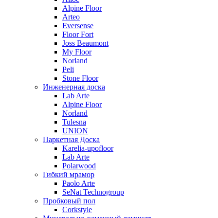
Alpine Floor
Arteo
Eversense
Floor Fort
Joss Beaumont
My Floor
Norland
Peli
Stone Floor
Инженерная доска
Lab Arte
Alpine Floor
Norland
Tulesna
UNION
Паркетная Доска
Karelia-upofloor
Lab Arte
Polarwood
Гибкий мрамор
Paolo Arte
SeNat Technogroup
Пробковый пол
Corkstyle