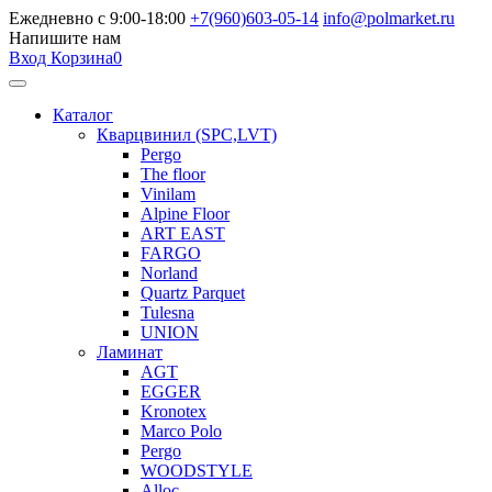
Ежедневно с 9:00-18:00
+7(960)603-05-14
info@polmarket.ru
Напишите нам
Вход
Корзина
0
Каталог
Кварцвинил (SPC,LVT)
Pergo
The floor
Vinilam
Alpine Floor
ART EAST
FARGO
Norland
Quartz Parquet
Tulesna
UNION
Ламинат
AGT
EGGER
Kronotex
Marco Polo
Pergo
WOODSTYLE
Alloc