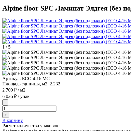
Alpine floor SPC Ламинат Элдгея (без 
1
/
5
Артикул:
ЕСО 4-16 MC
Площадь единицы, м2:
2.232
2 700 ₽
/ м2
6 026 ₽
/ упак
-
+
В корзину
Расчет количества упаковок: