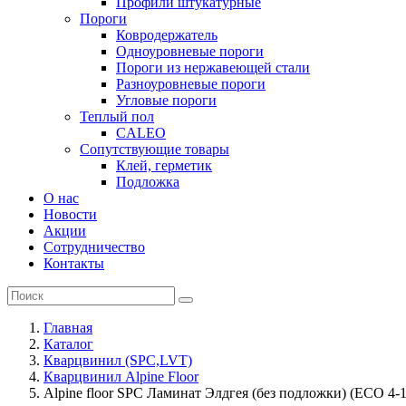
Профили штукатурные
Пороги
Ковродержатель
Одноуровневые пороги
Пороги из нержавеющей стали
Разноуровневые пороги
Угловые пороги
Теплый пол
CALEO
Сопутствующие товары
Клей, герметик
Подложка
О нас
Новости
Акции
Сотрудничество
Контакты
Главная
Каталог
Кварцвинил (SPC,LVT)
Кварцвинил Alpine Floor
Alpine floor SPC Ламинат Элдгея (без подложки) (ЕСО 4-