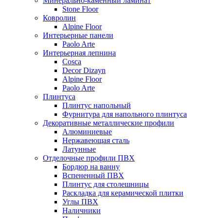
Минерально-каменный ламинат
Stone Floor
Ковролин
Alpine Floor
Интерьерные панели
Paolo Arte
Интерьерная лепнина
Cosca
Decor Dizayn
Alpine Floor
Paolo Arte
Плинтуса
Плинтус напольный
Фурнитура для напольного плинтуса
Декоративные металлические профили
Алюминиевые
Нержавеющая сталь
Латунные
Отделочные профили ПВХ
Бордюр на ванну
Вспененный ПВХ
Плинтус для столешницы
Раскладка для керамической плитки
Углы ПВХ
Наличники