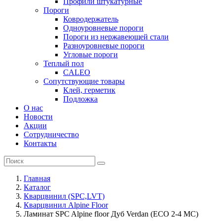
Профили штукатурные
Пороги
Ковродержатель
Одноуровневые пороги
Пороги из нержавеющей стали
Разноуровневые пороги
Угловые пороги
Теплый пол
CALEO
Сопутствующие товары
Клей, герметик
Подложка
О нас
Новости
Акции
Сотрудничество
Контакты
Главная
Каталог
Кварцвинил (SPC,LVT)
Кварцвинил Alpine Floor
Ламинат SPC Alpine floor Дуб Verdan (ECO 2-4 MC)