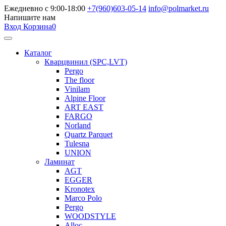
Ежедневно с 9:00-18:00
+7(960)603-05-14
info@polmarket.ru
Напишите нам
Вход
Корзина
0
Каталог
Кварцвинил (SPC,LVT)
Pergo
The floor
Vinilam
Alpine Floor
ART EAST
FARGO
Norland
Quartz Parquet
Tulesna
UNION
Ламинат
AGT
EGGER
Kronotex
Marco Polo
Pergo
WOODSTYLE
Alloc