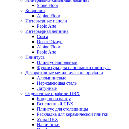
Минерально-каменный ламинат
Stone Floor
Ковролин
Alpine Floor
Интерьерные панели
Paolo Arte
Интерьерная лепнина
Cosca
Decor Dizayn
Alpine Floor
Paolo Arte
Плинтуса
Плинтус напольный
Фурнитура для напольного плинтуса
Декоративные металлические профили
Алюминиевые
Нержавеющая сталь
Латунные
Отделочные профили ПВХ
Бордюр на ванну
Вспененный ПВХ
Плинтус для столешницы
Раскладка для керамической плитки
Углы ПВХ
Наличники