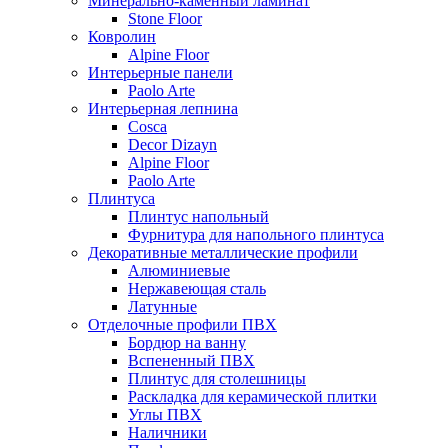
Минерально-каменный ламинат
Stone Floor
Ковролин
Alpine Floor
Интерьерные панели
Paolo Arte
Интерьерная лепнина
Cosca
Decor Dizayn
Alpine Floor
Paolo Arte
Плинтуса
Плинтус напольный
Фурнитура для напольного плинтуса
Декоративные металлические профили
Алюминиевые
Нержавеющая сталь
Латунные
Отделочные профили ПВХ
Бордюр на ванну
Вспененный ПВХ
Плинтус для столешницы
Раскладка для керамической плитки
Углы ПВХ
Наличники