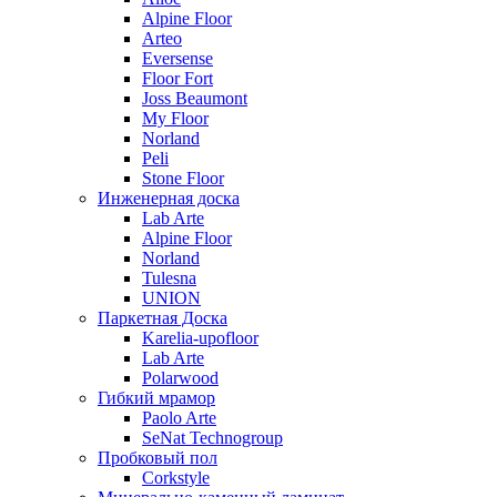
Alpine Floor
Arteo
Eversense
Floor Fort
Joss Beaumont
My Floor
Norland
Peli
Stone Floor
Инженерная доска
Lab Arte
Alpine Floor
Norland
Tulesna
UNION
Паркетная Доска
Karelia-upofloor
Lab Arte
Polarwood
Гибкий мрамор
Paolo Arte
SeNat Technogroup
Пробковый пол
Corkstyle