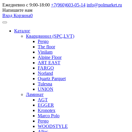
Ежедневно с 9:00-18:00
+7(960)603-05-14
info@polmarket.ru
Напишите нам
Вход
Корзина
0
Каталог
Кварцвинил (SPC,LVT)
Pergo
The floor
Vinilam
Alpine Floor
ART EAST
FARGO
Norland
Quartz Parquet
Tulesna
UNION
Ламинат
AGT
EGGER
Kronotex
Marco Polo
Pergo
WOODSTYLE
Alloc