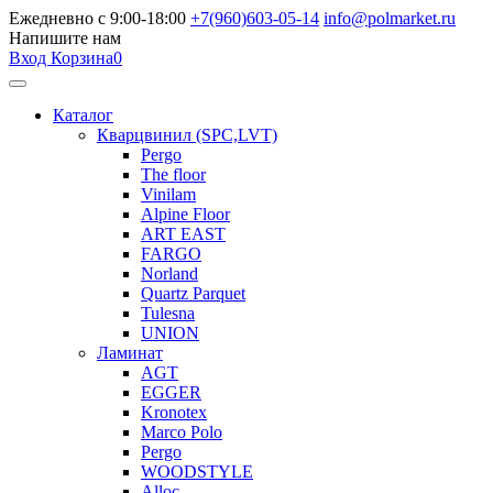
Ежедневно с 9:00-18:00
+7(960)603-05-14
info@polmarket.ru
Напишите нам
Вход
Корзина
0
Каталог
Кварцвинил (SPC,LVT)
Pergo
The floor
Vinilam
Alpine Floor
ART EAST
FARGO
Norland
Quartz Parquet
Tulesna
UNION
Ламинат
AGT
EGGER
Kronotex
Marco Polo
Pergo
WOODSTYLE
Alloc