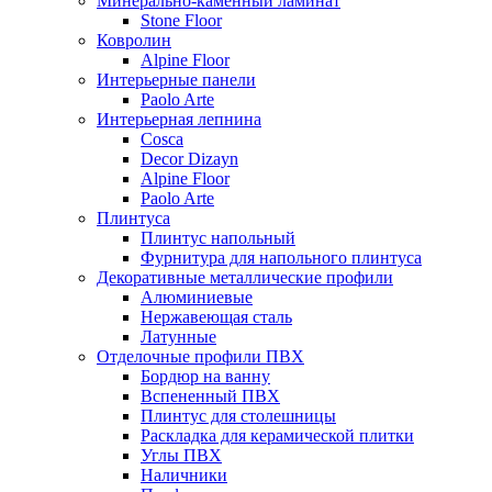
Минерально-каменный ламинат
Stone Floor
Ковролин
Alpine Floor
Интерьерные панели
Paolo Arte
Интерьерная лепнина
Cosca
Decor Dizayn
Alpine Floor
Paolo Arte
Плинтуса
Плинтус напольный
Фурнитура для напольного плинтуса
Декоративные металлические профили
Алюминиевые
Нержавеющая сталь
Латунные
Отделочные профили ПВХ
Бордюр на ванну
Вспененный ПВХ
Плинтус для столешницы
Раскладка для керамической плитки
Углы ПВХ
Наличники