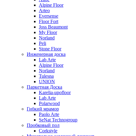
Alpine Floor
Arteo
Eversense
Floor Fort
Joss Beaumont
My Floor
Norland
Peli
Stone Floor
Инженерная доска
Lab Arte
Alpine Floor
Norland
Tulesna
UNION
Паркетная Доска
Karelia-upofloor
Lab Arte
Polarwood
Гибкий мрамор
Paolo Arte
SeNat Technogroup
Пробковый пол
Corkstyle