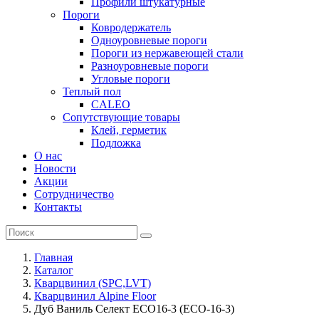
Профили штукатурные
Пороги
Ковродержатель
Одноуровневые пороги
Пороги из нержавеющей стали
Разноуровневые пороги
Угловые пороги
Теплый пол
CALEO
Сопутствующие товары
Клей, герметик
Подложка
О нас
Новости
Акции
Сотрудничество
Контакты
Главная
Каталог
Кварцвинил (SPC,LVT)
Кварцвинил Alpine Floor
Дуб Ваниль Селект ECO16-3 (ECO-16-3)