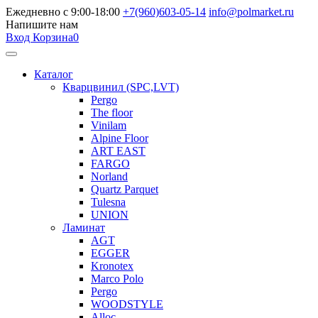
Ежедневно с 9:00-18:00
+7(960)603-05-14
info@polmarket.ru
Напишите нам
Вход
Корзина
0
Каталог
Кварцвинил (SPC,LVT)
Pergo
The floor
Vinilam
Alpine Floor
ART EAST
FARGO
Norland
Quartz Parquet
Tulesna
UNION
Ламинат
AGT
EGGER
Kronotex
Marco Polo
Pergo
WOODSTYLE
Alloc