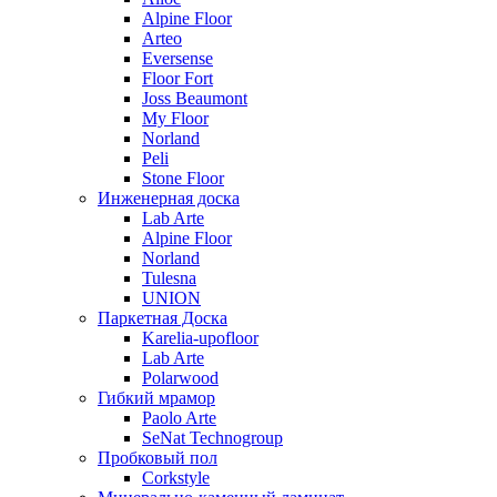
Alpine Floor
Arteo
Eversense
Floor Fort
Joss Beaumont
My Floor
Norland
Peli
Stone Floor
Инженерная доска
Lab Arte
Alpine Floor
Norland
Tulesna
UNION
Паркетная Доска
Karelia-upofloor
Lab Arte
Polarwood
Гибкий мрамор
Paolo Arte
SeNat Technogroup
Пробковый пол
Corkstyle