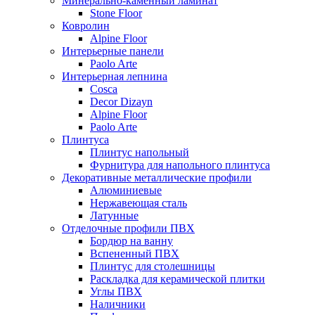
Минерально-каменный ламинат
Stone Floor
Ковролин
Alpine Floor
Интерьерные панели
Paolo Arte
Интерьерная лепнина
Cosca
Decor Dizayn
Alpine Floor
Paolo Arte
Плинтуса
Плинтус напольный
Фурнитура для напольного плинтуса
Декоративные металлические профили
Алюминиевые
Нержавеющая сталь
Латунные
Отделочные профили ПВХ
Бордюр на ванну
Вспененный ПВХ
Плинтус для столешницы
Раскладка для керамической плитки
Углы ПВХ
Наличники