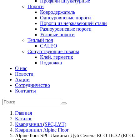
Профили штукатурные
Пороги
Ковродержатель
Одноуровневые пороги
Пороги из нержавеющей стали
Разноуровневые пороги
Угловые пороги
Теплый пол
CALEO
Сопутствующие товары
Клей, герметик
Подложка
О нас
Новости
Акции
Сотрудничество
Контакты
Главная
Каталог
Кварцвинил (SPC,LVT)
Кварцвинил Alpine Floor
Alpine floor SPC Ламинат Дуб Селена ECO 16-32 (ECO-