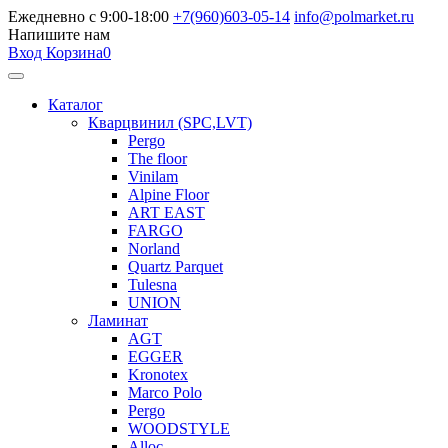
Ежедневно с 9:00-18:00
+7(960)603-05-14
info@polmarket.ru
Напишите нам
Вход
Корзина
0
Каталог
Кварцвинил (SPC,LVT)
Pergo
The floor
Vinilam
Alpine Floor
ART EAST
FARGO
Norland
Quartz Parquet
Tulesna
UNION
Ламинат
AGT
EGGER
Kronotex
Marco Polo
Pergo
WOODSTYLE
Alloc