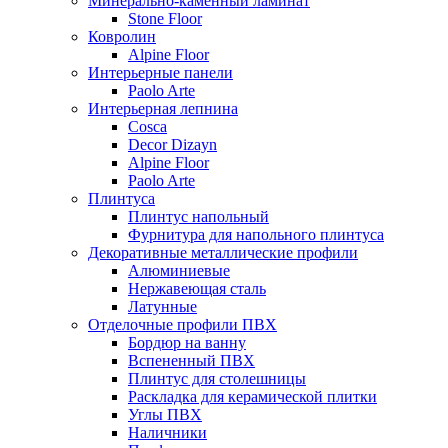
Минерально-каменный ламинат
Stone Floor
Ковролин
Alpine Floor
Интерьерные панели
Paolo Arte
Интерьерная лепнина
Cosca
Decor Dizayn
Alpine Floor
Paolo Arte
Плинтуса
Плинтус напольный
Фурнитура для напольного плинтуса
Декоративные металлические профили
Алюминиевые
Нержавеющая сталь
Латунные
Отделочные профили ПВХ
Бордюр на ванну
Вспененный ПВХ
Плинтус для столешницы
Раскладка для керамической плитки
Углы ПВХ
Наличники