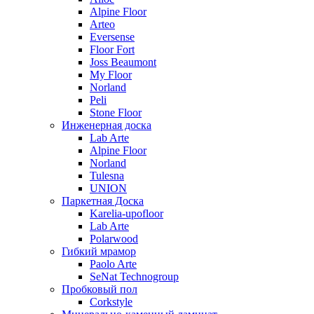
Alpine Floor
Arteo
Eversense
Floor Fort
Joss Beaumont
My Floor
Norland
Peli
Stone Floor
Инженерная доска
Lab Arte
Alpine Floor
Norland
Tulesna
UNION
Паркетная Доска
Karelia-upofloor
Lab Arte
Polarwood
Гибкий мрамор
Paolo Arte
SeNat Technogroup
Пробковый пол
Corkstyle