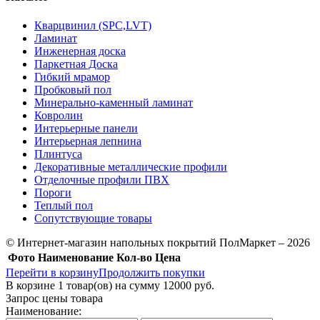
Кварцвинил (SPC,LVT)
Ламинат
Инженерная доска
Паркетная Доска
Гибкий мрамор
Пробковый пол
Минерально-каменный ламинат
Ковролин
Интерьерные панели
Интерьерная лепнина
Плинтуса
Декоративные металлические профили
Отделочные профили ПВХ
Пороги
Теплый пол
Сопутствующие товары
© Интернет-магазин напольных покрытий ПолМаркет – 2026
Фото
Наименование
Кол-во
Цена
Перейти в корзину
Продолжить покупки
В корзине
1
товар(ов) на сумму
12000 руб.
Запрос цены товара
Наименование: