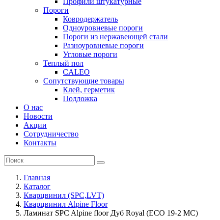
Профили штукатурные
Пороги
Ковродержатель
Одноуровневые пороги
Пороги из нержавеющей стали
Разноуровневые пороги
Угловые пороги
Теплый пол
CALEO
Сопутствующие товары
Клей, герметик
Подложка
О нас
Новости
Акции
Сотрудничество
Контакты
Главная
Каталог
Кварцвинил (SPC,LVT)
Кварцвинил Alpine Floor
Ламинат SPC Alpine floor Дуб Royal (ECO 19-2 MC)