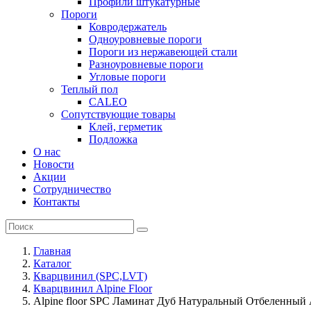
Профили штукатурные
Пороги
Ковродержатель
Одноуровневые пороги
Пороги из нержавеющей стали
Разноуровневые пороги
Угловые пороги
Теплый пол
CALEO
Сопутствующие товары
Клей, герметик
Подложка
О нас
Новости
Акции
Сотрудничество
Контакты
Главная
Каталог
Кварцвинил (SPC,LVT)
Кварцвинил Alpine Floor
Alpine floor SPC Ламинат Дуб Натуральный Отбеленный