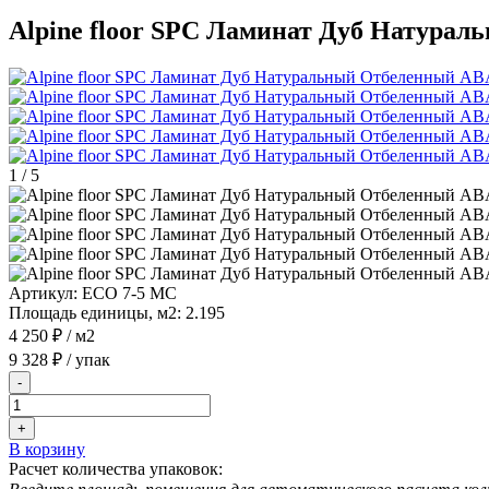
Alpine floor SPC Ламинат Дуб Натура
1
/
5
Артикул:
ECO 7-5 MC
Площадь единицы, м2:
2.195
4 250 ₽
/ м2
9 328 ₽
/ упак
-
+
В корзину
Расчет количества упаковок: