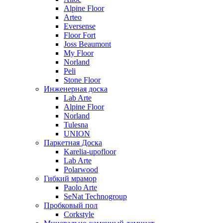
Alpine Floor
Arteo
Eversense
Floor Fort
Joss Beaumont
My Floor
Norland
Peli
Stone Floor
Инженерная доска
Lab Arte
Alpine Floor
Norland
Tulesna
UNION
Паркетная Доска
Karelia-upofloor
Lab Arte
Polarwood
Гибкий мрамор
Paolo Arte
SeNat Technogroup
Пробковый пол
Corkstyle