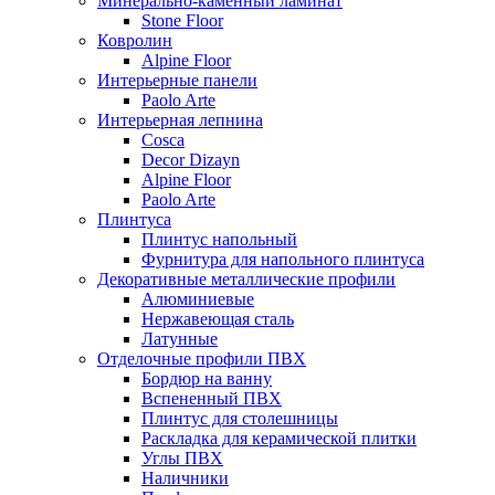
Минерально-каменный ламинат
Stone Floor
Ковролин
Alpine Floor
Интерьерные панели
Paolo Arte
Интерьерная лепнина
Cosca
Decor Dizayn
Alpine Floor
Paolo Arte
Плинтуса
Плинтус напольный
Фурнитура для напольного плинтуса
Декоративные металлические профили
Алюминиевые
Нержавеющая сталь
Латунные
Отделочные профили ПВХ
Бордюр на ванну
Вспененный ПВХ
Плинтус для столешницы
Раскладка для керамической плитки
Углы ПВХ
Наличники