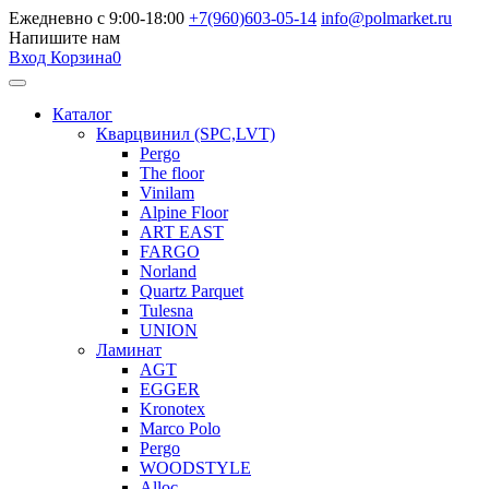
Ежедневно с 9:00-18:00
+7(960)603-05-14
info@polmarket.ru
Напишите нам
Вход
Корзина
0
Каталог
Кварцвинил (SPC,LVT)
Pergo
The floor
Vinilam
Alpine Floor
ART EAST
FARGO
Norland
Quartz Parquet
Tulesna
UNION
Ламинат
AGT
EGGER
Kronotex
Marco Polo
Pergo
WOODSTYLE
Alloc