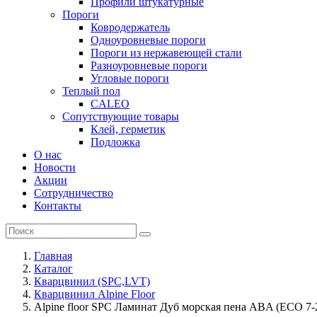
Профили штукатурные
Пороги
Ковродержатель
Одноуровневые пороги
Пороги из нержавеющей стали
Разноуровневые пороги
Угловые пороги
Теплый пол
CALEO
Сопутствующие товары
Клей, герметик
Подложка
О нас
Новости
Акции
Сотрудничество
Контакты
Главная
Каталог
Кварцвинил (SPC,LVT)
Кварцвинил Alpine Floor
Alpine floor SPC Ламинат Дуб морская пена ABA (ECO 7