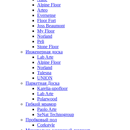
Alpine Floor
Arteo
Eversense
Floor Fort
Joss Beaumont
My Floor
Norland
Peli
Stone Floor
Инженерная доска
Lab Arte
Alpine Floor
Norland
Tulesna
UNION
Паркетная Доска
Karelia-upofloor
Lab Arte
Polarwood
Гибкий мрамор
Paolo Arte
SeNat Technogroup
Пробковый пол
Corkstyle