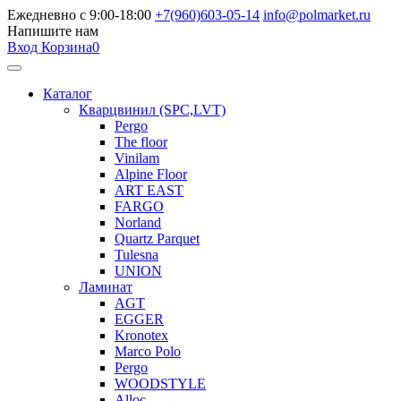
Ежедневно с 9:00-18:00
+7(960)603-05-14
info@polmarket.ru
Напишите нам
Вход
Корзина
0
Каталог
Кварцвинил (SPC,LVT)
Pergo
The floor
Vinilam
Alpine Floor
ART EAST
FARGO
Norland
Quartz Parquet
Tulesna
UNION
Ламинат
AGT
EGGER
Kronotex
Marco Polo
Pergo
WOODSTYLE
Alloc