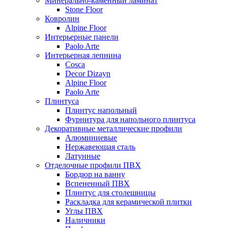
Минерально-каменный ламинат
Stone Floor
Ковролин
Alpine Floor
Интерьерные панели
Paolo Arte
Интерьерная лепнина
Cosca
Decor Dizayn
Alpine Floor
Paolo Arte
Плинтуса
Плинтус напольный
Фурнитура для напольного плинтуса
Декоративные металлические профили
Алюминиевые
Нержавеющая сталь
Латунные
Отделочные профили ПВХ
Бордюр на ванну
Вспененный ПВХ
Плинтус для столешницы
Раскладка для керамической плитки
Углы ПВХ
Наличники