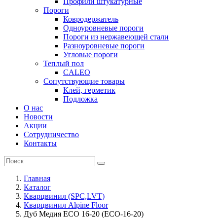
Профили штукатурные
Пороги
Ковродержатель
Одноуровневые пороги
Пороги из нержавеющей стали
Разноуровневые пороги
Угловые пороги
Теплый пол
CALEO
Сопутствующие товары
Клей, герметик
Подложка
О нас
Новости
Акции
Сотрудничество
Контакты
Главная
Каталог
Кварцвинил (SPC,LVT)
Кварцвинил Alpine Floor
Дуб Медия ECO 16-20 (ECO-16-20)