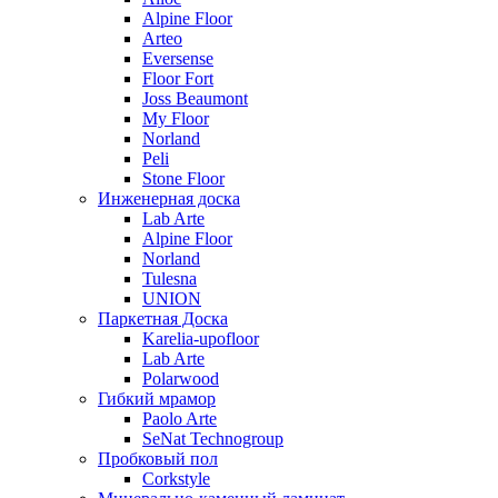
Alpine Floor
Arteo
Eversense
Floor Fort
Joss Beaumont
My Floor
Norland
Peli
Stone Floor
Инженерная доска
Lab Arte
Alpine Floor
Norland
Tulesna
UNION
Паркетная Доска
Karelia-upofloor
Lab Arte
Polarwood
Гибкий мрамор
Paolo Arte
SeNat Technogroup
Пробковый пол
Corkstyle