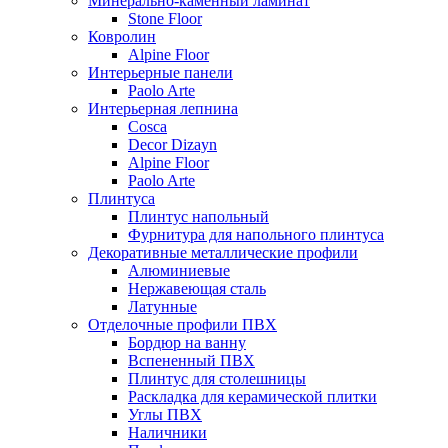
Минерально-каменный ламинат
Stone Floor
Ковролин
Alpine Floor
Интерьерные панели
Paolo Arte
Интерьерная лепнина
Cosca
Decor Dizayn
Alpine Floor
Paolo Arte
Плинтуса
Плинтус напольный
Фурнитура для напольного плинтуса
Декоративные металлические профили
Алюминиевые
Нержавеющая сталь
Латунные
Отделочные профили ПВХ
Бордюр на ванну
Вспененный ПВХ
Плинтус для столешницы
Раскладка для керамической плитки
Углы ПВХ
Наличники