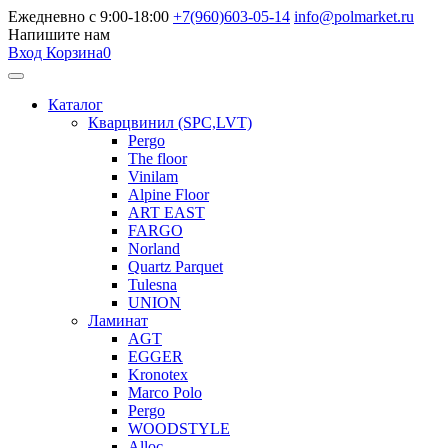
Ежедневно с 9:00-18:00
+7(960)603-05-14
info@polmarket.ru
Напишите нам
Вход
Корзина
0
Каталог
Кварцвинил (SPC,LVT)
Pergo
The floor
Vinilam
Alpine Floor
ART EAST
FARGO
Norland
Quartz Parquet
Tulesna
UNION
Ламинат
AGT
EGGER
Kronotex
Marco Polo
Pergo
WOODSTYLE
Alloc