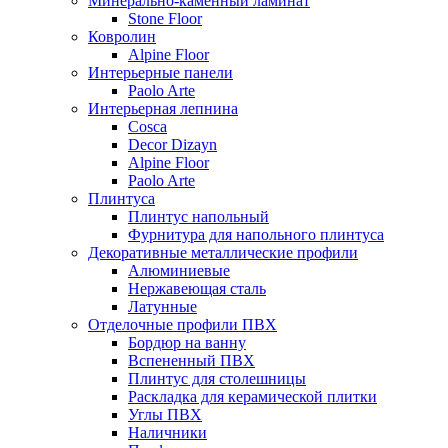
Минерально-каменный ламинат
Stone Floor
Ковролин
Alpine Floor
Интерьерные панели
Paolo Arte
Интерьерная лепнина
Cosca
Decor Dizayn
Alpine Floor
Paolo Arte
Плинтуса
Плинтус напольный
Фурнитура для напольного плинтуса
Декоративные металлические профили
Алюминиевые
Нержавеющая сталь
Латунные
Отделочные профили ПВХ
Бордюр на ванну
Вспененный ПВХ
Плинтус для столешницы
Раскладка для керамической плитки
Углы ПВХ
Наличники