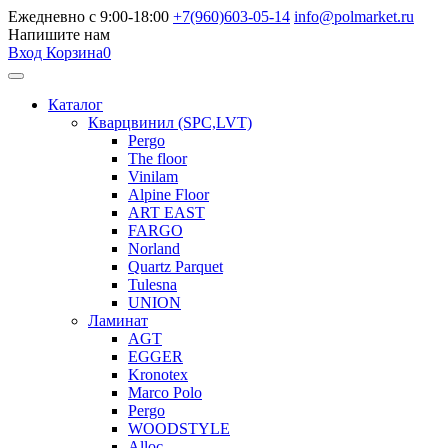
Ежедневно с 9:00-18:00
+7(960)603-05-14
info@polmarket.ru
Напишите нам
Вход
Корзина
0
Каталог
Кварцвинил (SPC,LVT)
Pergo
The floor
Vinilam
Alpine Floor
ART EAST
FARGO
Norland
Quartz Parquet
Tulesna
UNION
Ламинат
AGT
EGGER
Kronotex
Marco Polo
Pergo
WOODSTYLE
Alloc