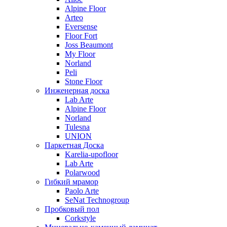
Alpine Floor
Arteo
Eversense
Floor Fort
Joss Beaumont
My Floor
Norland
Peli
Stone Floor
Инженерная доска
Lab Arte
Alpine Floor
Norland
Tulesna
UNION
Паркетная Доска
Karelia-upofloor
Lab Arte
Polarwood
Гибкий мрамор
Paolo Arte
SeNat Technogroup
Пробковый пол
Corkstyle