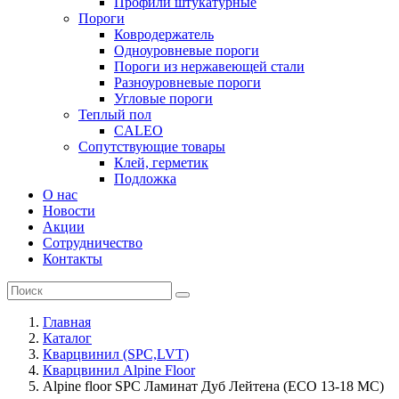
Профили штукатурные
Пороги
Ковродержатель
Одноуровневые пороги
Пороги из нержавеющей стали
Разноуровневые пороги
Угловые пороги
Теплый пол
CALEO
Сопутствующие товары
Клей, герметик
Подложка
О нас
Новости
Акции
Сотрудничество
Контакты
Главная
Каталог
Кварцвинил (SPC,LVT)
Кварцвинил Alpine Floor
Alpine floor SPC Ламинат Дуб Лейтена (ЕСО 13-18 MC)