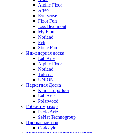
Alpine Floor
Arteo
Eversense
Floor Fort
Joss Beaumont
My Floor
Norland
Peli
Stone Floor
Инженерная доска
Lab Arte
Alpine Floor
Norland
Tulesna
UNION
Паркетная Доска
Karelia-upofloor
Lab Arte
Polarwood
Гибкий мрамор
Paolo Arte
SeNat Technogroup
Пробковый пол
Corkstyle