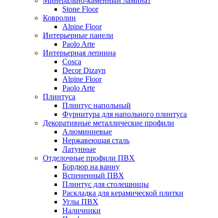
Минерально-каменный ламинат
Stone Floor
Ковролин
Alpine Floor
Интерьерные панели
Paolo Arte
Интерьерная лепнина
Cosca
Decor Dizayn
Alpine Floor
Paolo Arte
Плинтуса
Плинтус напольный
Фурнитура для напольного плинтуса
Декоративные металлические профили
Алюминиевые
Нержавеющая сталь
Латунные
Отделочные профили ПВХ
Бордюр на ванну
Вспененный ПВХ
Плинтус для столешницы
Раскладка для керамической плитки
Углы ПВХ
Наличники