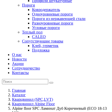
Профили штукатурные
Пороги
Ковродержатель
Одноуровневые пороги
Пороги из нержавеющей стали
Разноуровневые пороги
Угловые пороги
Теплый пол
CALEO
Сопутствующие товары
Клей, герметик
Подложка
О нас
Новости
Акции
Сотрудничество
Контакты
Главная
Каталог
Кварцвинил (SPC,LVT)
Кварцвинил Alpine Floor
Alpine floor SPC Ламинат Дуб Коричневый (ECO 18-13