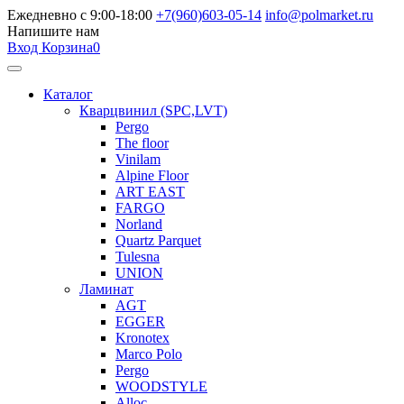
Ежедневно с 9:00-18:00
+7(960)603-05-14
info@polmarket.ru
Напишите нам
Вход
Корзина
0
Каталог
Кварцвинил (SPC,LVT)
Pergo
The floor
Vinilam
Alpine Floor
ART EAST
FARGO
Norland
Quartz Parquet
Tulesna
UNION
Ламинат
AGT
EGGER
Kronotex
Marco Polo
Pergo
WOODSTYLE
Alloc