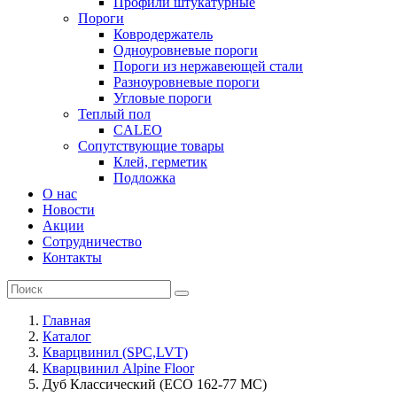
Профили штукатурные
Пороги
Ковродержатель
Одноуровневые пороги
Пороги из нержавеющей стали
Разноуровневые пороги
Угловые пороги
Теплый пол
CALEO
Сопутствующие товары
Клей, герметик
Подложка
О нас
Новости
Акции
Сотрудничество
Контакты
Главная
Каталог
Кварцвинил (SPC,LVT)
Кварцвинил Alpine Floor
Дуб Классический (ECO 162-77 MC)