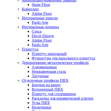
Минерально-каменный ламинат
Stone Floor
Ковролин
Alpine Floor
Интерьерные панели
Paolo Arte
Интерьерная лепнина
Cosca
Decor Dizayn
Alpine Floor
Paolo Arte
Плинтуса
Плинтус напольный
Фурнитура для напольного плинтуса
Декоративные металлические профили
Алюминиевые
Нержавеющая сталь
Латунные
Отделочные профили ПВХ
Бордюр на ванну
Вспененный ПВХ
Плинтус для столешницы
Раскладка для керамической плитки
Углы ПВХ
Наличники