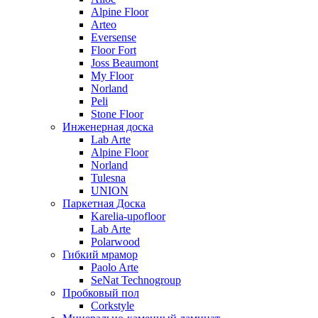
Alpine Floor
Arteo
Eversense
Floor Fort
Joss Beaumont
My Floor
Norland
Peli
Stone Floor
Инженерная доска
Lab Arte
Alpine Floor
Norland
Tulesna
UNION
Паркетная Доска
Karelia-upofloor
Lab Arte
Polarwood
Гибкий мрамор
Paolo Arte
SeNat Technogroup
Пробковый пол
Corkstyle