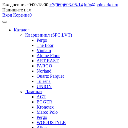
Ежедневно с 9:00-18:00
+7(960)603-05-14
info@polmarket.ru
Напишите нам
Вход
Корзина
0
Каталог
Кварцвинил (SPC,LVT)
Pergo
The floor
Vinilam
Alpine Floor
ART EAST
FARGO
Norland
Quartz Parquet
Tulesna
UNION
Ламинат
AGT
EGGER
Kronotex
Marco Polo
Pergo
WOODSTYLE
Alloc