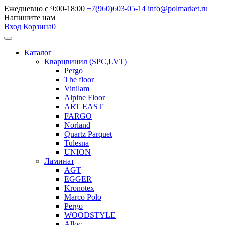
Ежедневно с 9:00-18:00
+7(960)603-05-14
info@polmarket.ru
Напишите нам
Вход
Корзина
0
Каталог
Кварцвинил (SPC,LVT)
Pergo
The floor
Vinilam
Alpine Floor
ART EAST
FARGO
Norland
Quartz Parquet
Tulesna
UNION
Ламинат
AGT
EGGER
Kronotex
Marco Polo
Pergo
WOODSTYLE
Alloc