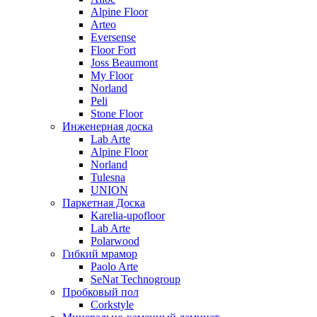
Alpine Floor
Arteo
Eversense
Floor Fort
Joss Beaumont
My Floor
Norland
Peli
Stone Floor
Инженерная доска
Lab Arte
Alpine Floor
Norland
Tulesna
UNION
Паркетная Доска
Karelia-upofloor
Lab Arte
Polarwood
Гибкий мрамор
Paolo Arte
SeNat Technogroup
Пробковый пол
Corkstyle