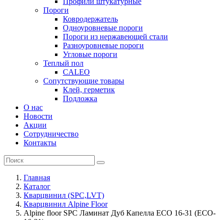
Профили штукатурные
Пороги
Ковродержатель
Одноуровневые пороги
Пороги из нержавеющей стали
Разноуровневые пороги
Угловые пороги
Теплый пол
CALEO
Сопутствующие товары
Клей, герметик
Подложка
О нас
Новости
Акции
Сотрудничество
Контакты
Главная
Каталог
Кварцвинил (SPC,LVT)
Кварцвинил Alpine Floor
Alpine floor SPC Ламинат Дуб Капелла ECO 16-31 (ECO-