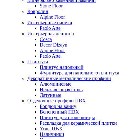
Минерально-каменный ламинат
Stone Floor
Ковролин
Alpine Floor
Интерьерные панели
Paolo Arte
Интерьерная лепнина
Cosca
Decor Dizayn
Alpine Floor
Paolo Arte
Плинтуса
Плинтус напольный
Фурнитура для напольного плинтуса
Декоративные металлические профили
Алюминиевые
Нержавеющая сталь
Латунные
Отделочные профили ПВХ
Бордюр на ванну
Вспененный ПВХ
Плинтус для столешницы
Раскладка для керамической плитки
Углы ПВХ
Наличники