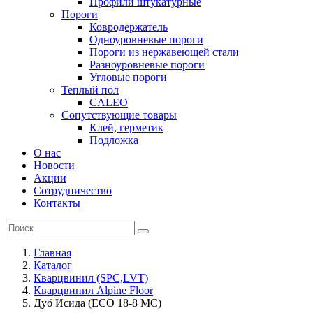
Профили штукатурные
Пороги
Ковродержатель
Одноуровневые пороги
Пороги из нержавеющей стали
Разноуровневые пороги
Угловые пороги
Теплый пол
CALEO
Сопутствующие товары
Клей, герметик
Подложка
О нас
Новости
Акции
Сотрудничество
Контакты
Главная
Каталог
Кварцвинил (SPC,LVT)
Кварцвинил Alpine Floor
Дуб Исида (ECO 18-8 MC)