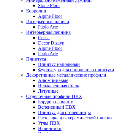
Минерально-каменный ламинат
Stone Floor
Ковролин
Alpine Floor
Интерьерные панели
Paolo Arte
Интерьерная лепнина
Cosca
Decor Dizayn
Alpine Floor
Paolo Arte
Плинтуса
Плинтус напольный
Фурнитура для напольного плинтуса
Декоративные металлические профили
Алюминиевые
Нержавеющая сталь
Латунные
Отделочные профили ПВХ
Бордюр на ванну
Вспененный ПВХ
Плинтус для столешницы
Раскладка для керамической плитки
Углы ПВХ
Наличники