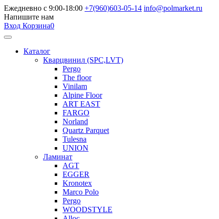
Ежедневно с 9:00-18:00
+7(960)603-05-14
info@polmarket.ru
Напишите нам
Вход
Корзина
0
Каталог
Кварцвинил (SPC,LVT)
Pergo
The floor
Vinilam
Alpine Floor
ART EAST
FARGO
Norland
Quartz Parquet
Tulesna
UNION
Ламинат
AGT
EGGER
Kronotex
Marco Polo
Pergo
WOODSTYLE
Alloc