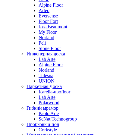
Alpine Floor
Arteo
Eversense
Floor Fort
Joss Beaumont
My Floor
Norland
Peli
Stone Floor
Инженерная доска
Lab Arte
Alpine Floor
Norland
Tulesna
UNION
Паркетная Доска
Karelia-upofloor
Lab Arte
Polarwood
Гибкий мрамор
Paolo Arte
SeNat Technogroup
Пробковый пол
Corkstyle