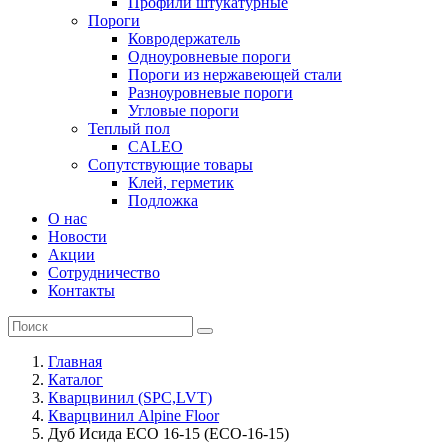
Профили штукатурные
Пороги
Ковродержатель
Одноуровневые пороги
Пороги из нержавеющей стали
Разноуровневые пороги
Угловые пороги
Теплый пол
CALEO
Сопутствующие товары
Клей, герметик
Подложка
О нас
Новости
Акции
Сотрудничество
Контакты
Главная
Каталог
Кварцвинил (SPC,LVT)
Кварцвинил Alpine Floor
Дуб Исида ECO 16-15 (ECO-16-15)