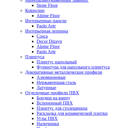
Минерально-каменный ламинат
Stone Floor
Ковролин
Alpine Floor
Интерьерные панели
Paolo Arte
Интерьерная лепнина
Cosca
Decor Dizayn
Alpine Floor
Paolo Arte
Плинтуса
Плинтус напольный
Фурнитура для напольного плинтуса
Декоративные металлические профили
Алюминиевые
Нержавеющая сталь
Латунные
Отделочные профили ПВХ
Бордюр на ванну
Вспененный ПВХ
Плинтус для столешницы
Раскладка для керамической плитки
Углы ПВХ
Наличники