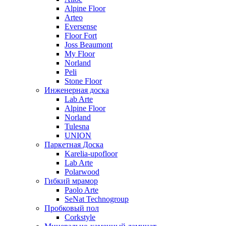
Alpine Floor
Arteo
Eversense
Floor Fort
Joss Beaumont
My Floor
Norland
Peli
Stone Floor
Инженерная доска
Lab Arte
Alpine Floor
Norland
Tulesna
UNION
Паркетная Доска
Karelia-upofloor
Lab Arte
Polarwood
Гибкий мрамор
Paolo Arte
SeNat Technogroup
Пробковый пол
Corkstyle