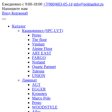
Ежедневно с 9:00-18:00
+7(960)603-05-14
info@polmarket.ru
Напишите нам
Вход
Корзина
0
Каталог
Кварцвинил (SPC,LVT)
Pergo
The floor
Vinilam
Alpine Floor
ART EAST
FARGO
Norland
Quartz Parquet
Tulesna
UNION
Ламинат
AGT
EGGER
Kronotex
Marco Polo
Pergo
WOODSTYLE
Alloc