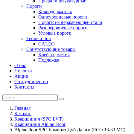
Профили штукатурные
Пороги
Ковродержатель
Одноуровневые пороги
Пороги из нержавеющей стали
Разноуровневые пороги
Угловые пороги
Теплый пол
CALEO
Сопутствующие товары
Клей, герметик
Подложка
О нас
Новости
Акции
Сотрудничество
Контакты
Главная
Каталог
Кварцвинил (SPC,LVT)
Кварцвинил Alpine Floor
Alpine floor SPC Ламинат Дуб Далим (ЕСО 13-33 MC)