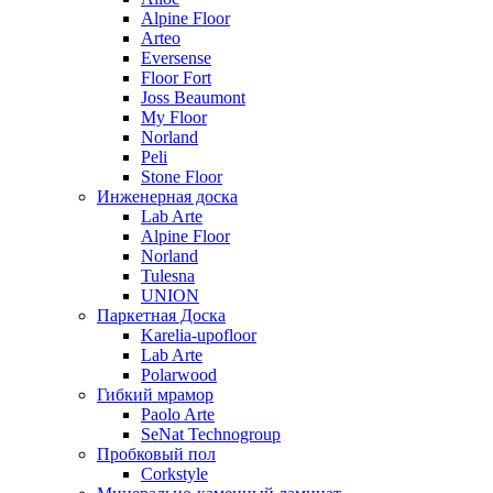
Alpine Floor
Arteo
Eversense
Floor Fort
Joss Beaumont
My Floor
Norland
Peli
Stone Floor
Инженерная доска
Lab Arte
Alpine Floor
Norland
Tulesna
UNION
Паркетная Доска
Karelia-upofloor
Lab Arte
Polarwood
Гибкий мрамор
Paolo Arte
SeNat Technogroup
Пробковый пол
Corkstyle