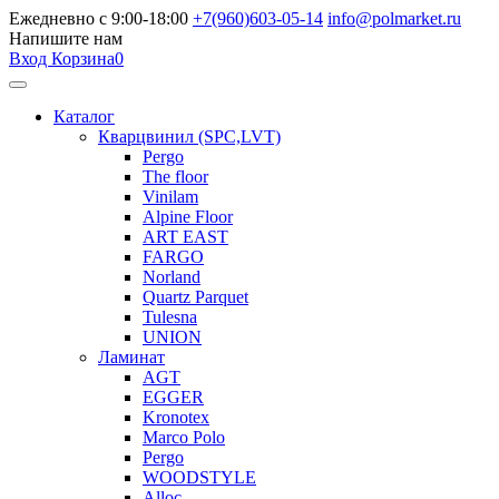
Ежедневно с 9:00-18:00
+7(960)603-05-14
info@polmarket.ru
Напишите нам
Вход
Корзина
0
Каталог
Кварцвинил (SPC,LVT)
Pergo
The floor
Vinilam
Alpine Floor
ART EAST
FARGO
Norland
Quartz Parquet
Tulesna
UNION
Ламинат
AGT
EGGER
Kronotex
Marco Polo
Pergo
WOODSTYLE
Alloc