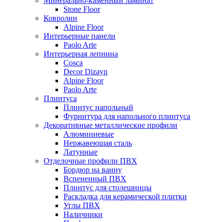
Минерально-каменный ламинат
Stone Floor
Ковролин
Alpine Floor
Интерьерные панели
Paolo Arte
Интерьерная лепнина
Cosca
Decor Dizayn
Alpine Floor
Paolo Arte
Плинтуса
Плинтус напольный
Фурнитура для напольного плинтуса
Декоративные металлические профили
Алюминиевые
Нержавеющая сталь
Латунные
Отделочные профили ПВХ
Бордюр на ванну
Вспененный ПВХ
Плинтус для столешницы
Раскладка для керамической плитки
Углы ПВХ
Наличники