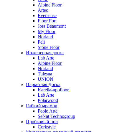
Alpine Floor
Arteo
Eversense
Floor Fort
Joss Beaumont
My Floor
Norland
Peli
Stone Floor
Инженерная доска
Lab Arte
Alpine Floor
Norland
Tulesna
UNION
Паркетная Доска
Karelia-upofloor
Lab Arte
Polarwood
Гибкий мрамор
Paolo Arte
SeNat Technogroup
Пробковый пол
Corkstyle