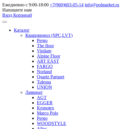
Ежедневно с 9:00-18:00
+7(960)603-05-14
info@polmarket.ru
Напишите нам
Вход
Корзина
0
Каталог
Кварцвинил (SPC,LVT)
Pergo
The floor
Vinilam
Alpine Floor
ART EAST
FARGO
Norland
Quartz Parquet
Tulesna
UNION
Ламинат
AGT
EGGER
Kronotex
Marco Polo
Pergo
WOODSTYLE
Alloc