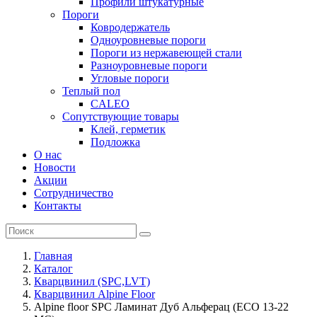
Профили штукатурные
Пороги
Ковродержатель
Одноуровневые пороги
Пороги из нержавеющей стали
Разноуровневые пороги
Угловые пороги
Теплый пол
CALEO
Сопутствующие товары
Клей, герметик
Подложка
О нас
Новости
Акции
Сотрудничество
Контакты
Главная
Каталог
Кварцвинил (SPC,LVT)
Кварцвинил Alpine Floor
Alpine floor SPC Ламинат Дуб Альферац (ЕСО 13-22