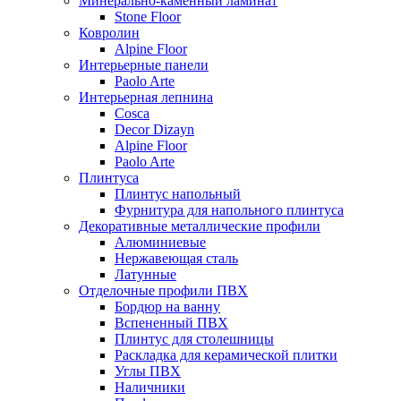
Минерально-каменный ламинат
Stone Floor
Ковролин
Alpine Floor
Интерьерные панели
Paolo Arte
Интерьерная лепнина
Cosca
Decor Dizayn
Alpine Floor
Paolo Arte
Плинтуса
Плинтус напольный
Фурнитура для напольного плинтуса
Декоративные металлические профили
Алюминиевые
Нержавеющая сталь
Латунные
Отделочные профили ПВХ
Бордюр на ванну
Вспененный ПВХ
Плинтус для столешницы
Раскладка для керамической плитки
Углы ПВХ
Наличники