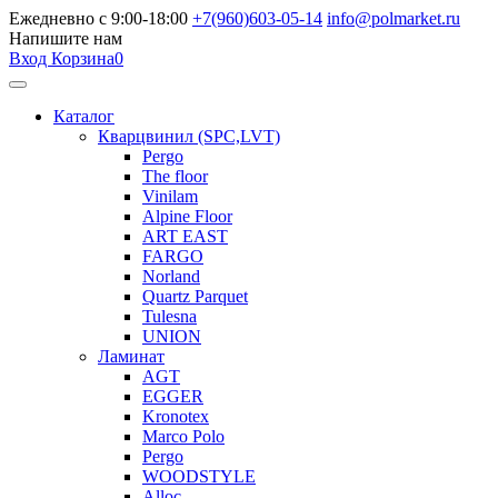
Ежедневно с 9:00-18:00
+7(960)603-05-14
info@polmarket.ru
Напишите нам
Вход
Корзина
0
Каталог
Кварцвинил (SPC,LVT)
Pergo
The floor
Vinilam
Alpine Floor
ART EAST
FARGO
Norland
Quartz Parquet
Tulesna
UNION
Ламинат
AGT
EGGER
Kronotex
Marco Polo
Pergo
WOODSTYLE
Alloc