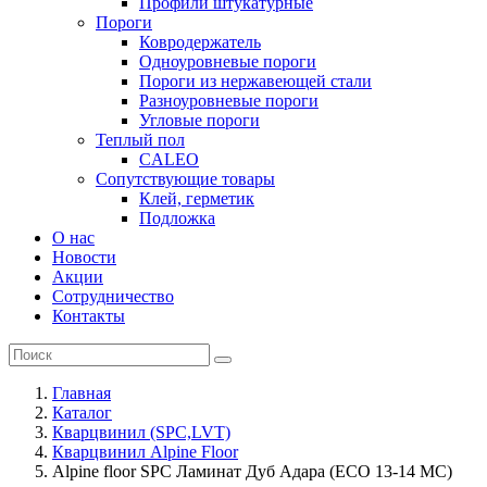
Профили штукатурные
Пороги
Ковродержатель
Одноуровневые пороги
Пороги из нержавеющей стали
Разноуровневые пороги
Угловые пороги
Теплый пол
CALEO
Сопутствующие товары
Клей, герметик
Подложка
О нас
Новости
Акции
Сотрудничество
Контакты
Главная
Каталог
Кварцвинил (SPC,LVT)
Кварцвинил Alpine Floor
Alpine floor SPC Ламинат Дуб Адара (ЕСО 13-14 MC)