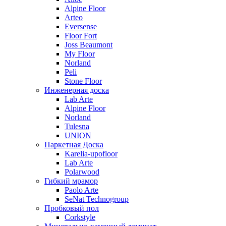
Alpine Floor
Arteo
Eversense
Floor Fort
Joss Beaumont
My Floor
Norland
Peli
Stone Floor
Инженерная доска
Lab Arte
Alpine Floor
Norland
Tulesna
UNION
Паркетная Доска
Karelia-upofloor
Lab Arte
Polarwood
Гибкий мрамор
Paolo Arte
SeNat Technogroup
Пробковый пол
Corkstyle