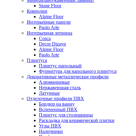
Минерально-каменный ламинат
Stone Floor
Ковролин
Alpine Floor
Интерьерные панели
Paolo Arte
Интерьерная лепнина
Cosca
Decor Dizayn
Alpine Floor
Paolo Arte
Плинтуса
Плинтус напольный
Фурнитура для напольного плинтуса
Декоративные металлические профили
Алюминиевые
Нержавеющая сталь
Латунные
Отделочные профили ПВХ
Бордюр на ванну
Вспененный ПВХ
Плинтус для столешницы
Раскладка для керамической плитки
Углы ПВХ
Наличники