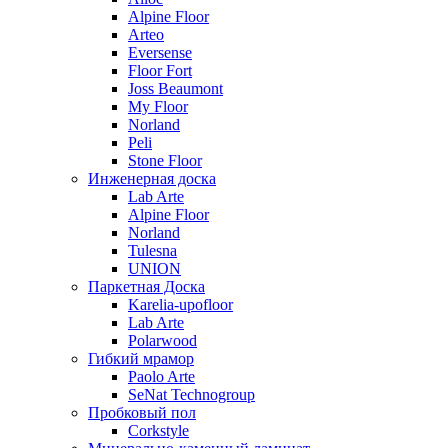
Alpine Floor
Arteo
Eversense
Floor Fort
Joss Beaumont
My Floor
Norland
Peli
Stone Floor
Инженерная доска
Lab Arte
Alpine Floor
Norland
Tulesna
UNION
Паркетная Доска
Karelia-upofloor
Lab Arte
Polarwood
Гибкий мрамор
Paolo Arte
SeNat Technogroup
Пробковый пол
Corkstyle