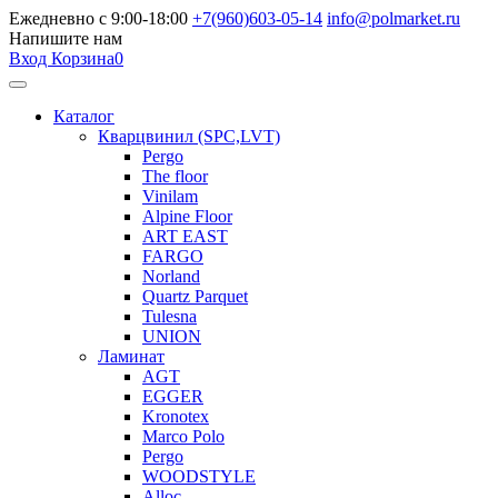
Ежедневно с 9:00-18:00
+7(960)603-05-14
info@polmarket.ru
Напишите нам
Вход
Корзина
0
Каталог
Кварцвинил (SPC,LVT)
Pergo
The floor
Vinilam
Alpine Floor
ART EAST
FARGO
Norland
Quartz Parquet
Tulesna
UNION
Ламинат
AGT
EGGER
Kronotex
Marco Polo
Pergo
WOODSTYLE
Alloc