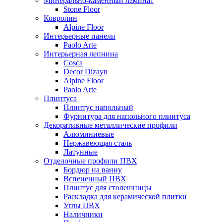
Минерально-каменный ламинат
Stone Floor
Ковролин
Alpine Floor
Интерьерные панели
Paolo Arte
Интерьерная лепнина
Cosca
Decor Dizayn
Alpine Floor
Paolo Arte
Плинтуса
Плинтус напольный
Фурнитура для напольного плинтуса
Декоративные металлические профили
Алюминиевые
Нержавеющая сталь
Латунные
Отделочные профили ПВХ
Бордюр на ванну
Вспененный ПВХ
Плинтус для столешницы
Раскладка для керамической плитки
Углы ПВХ
Наличники