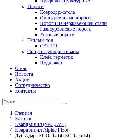
Профили штукатурные
Пороги
Ковродержатель
Одноуровневые пороги
Пороги из нержавеющей стали
Разноуровневые пороги
Угловые пороги
Теплый пол
CALEO
Сопутствующие товары
Клей, герметик
Подложка
О нас
Новости
Акции
Сотрудничество
Контакты
Главная
Каталог
Кварцвинил (SPC,LVT)
Кварцвинил Alpine Floor
Дуб Адара ECO 16-14 (ECO-16-14)